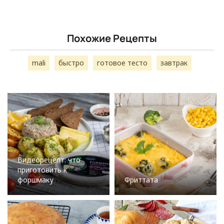
Похожие Рецепты
mali
быстро
готовое тесто
завтрак
Видеорецепт: что
приготовить к
форшмаку
Фриттата