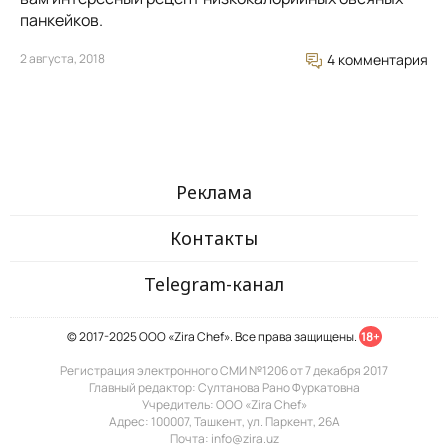
панкейков.
2 августа, 2018
4 комментария
Реклама
Контакты
Telegram-канал
© 2017-2025 ООО «Zira Chef». Все права защищены.
18+
Регистрация электронного СМИ №1206 от 7 декабря 2017
Главный редактор: Султанова Рано Фуркатовна
Учредитель: ООО «Zira Chef»
Адрес: 100007, Ташкент, ул. Паркент, 26А
Почта: info@zira.uz