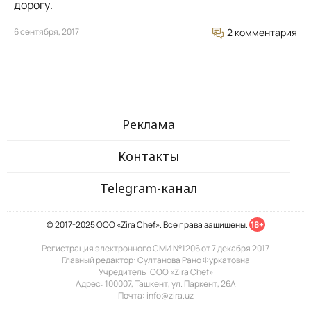
дорогу.
6 сентября, 2017
2 комментария
Реклама
Контакты
Telegram-канал
© 2017-2025 ООО «Zira Chef». Все права защищены.
18+
Регистрация электронного СМИ №1206 от 7 декабря 2017
Главный редактор: Султанова Рано Фуркатовна
Учредитель: ООО «Zira Chef»
Адрес: 100007, Ташкент, ул. Паркент, 26А
Почта: info@zira.uz