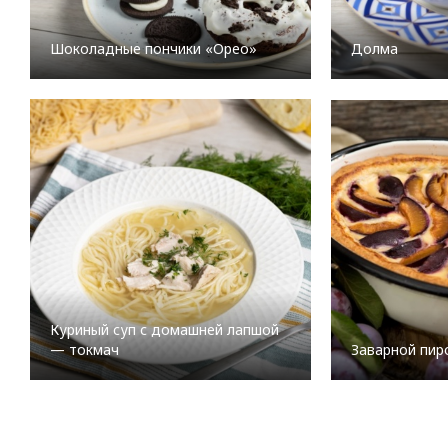
Шоколадные пончики «Орео»
Долма
Куриный суп с домашней лапшой
— токмач
Заварной пир