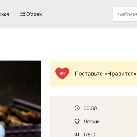
ская
Oʻzbek
Поставьте «Нравится»
89
00:50
Легкий
175 С