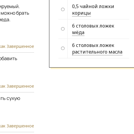
0,5 чайной ложки
ируемый.
корицы
 можно брать
меда.
6 столовых ложек
мёда
6 столовых ложек
как Завершенное
растительного масла
обавить
как Завершенное
ть сухую
как Завершенное