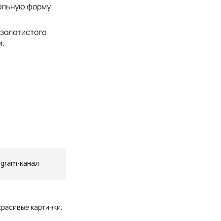
ольную форму
 золотистого
и.
egram-канал
красивые картинки.