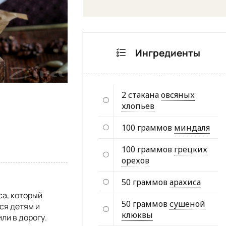
Ингредиенты
2 стакана
овсяных
хлопьев
100 граммов
миндаля
100 граммов
грецких
орехов
50 граммов
арахиса
са, который
50 граммов
сушеной
ся детям и
клюквы
или в дорогу.