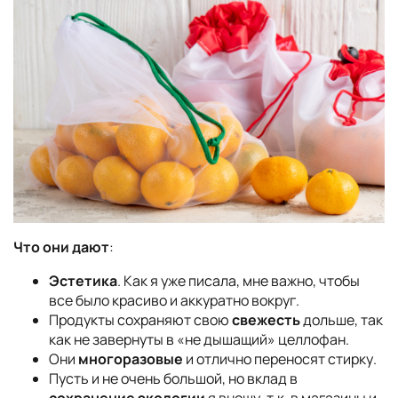
Что они дают
:
Эстетика
. Как я уже писала, мне важно, чтобы
все было красиво и аккуратно вокруг.
Продукты сохраняют свою
свежесть
дольше, так
как не завернуты в «не дышащий» целлофан.
Они
многоразовые
и отлично переносят стирку.
Пусть и не очень большой, но вклад в
сохранение экологии
я вношу, т.к. в магазины и