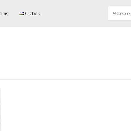
ская
Oʻzbek