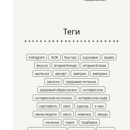
Теги
instagram
ЗОЖ
быстро
в духовке
видео
вкусно
второе блюдо
вторые блюда
выпечка
десерт
завтрак
завтраки
закуски
здоровое питание
здоровый образ жизни
интересное
интересное на полках
интересное о еде
картофель
кекс
курица
к чаю
меню недели
мясо
новинка
овощи
печенье
пирог
подборка