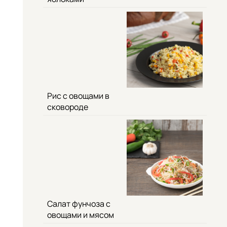
Рис с овощами в
сковороде
Салат фунчоза с
овощами и мясом