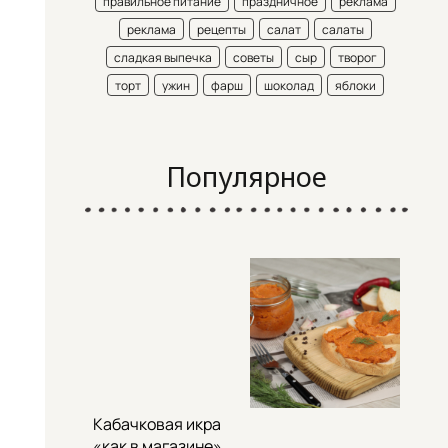
правильное питание
праздничное
реклама
реклама
рецепты
салат
салаты
сладкая выпечка
советы
сыр
творог
торт
ужин
фарш
шоколад
яблоки
Популярное
Кабачковая икра
«как в магазине»