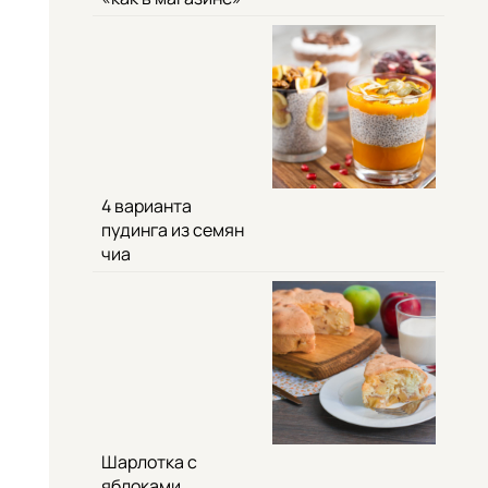
4 варианта
пудинга из семян
чиа
Шарлотка с
яблоками