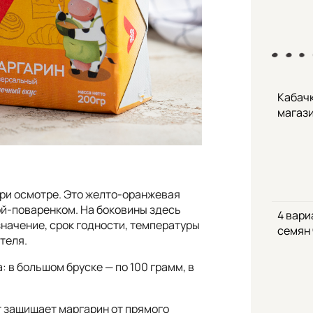
Кабачк
магаз
при осмотре. Это желто-оранжевая
ой-поваренком. На боковины здесь
4 вари
начение, срок годности, температуры
семян
теля.
 в большом бруске — по 100 грамм, в
т защищает маргарин от прямого