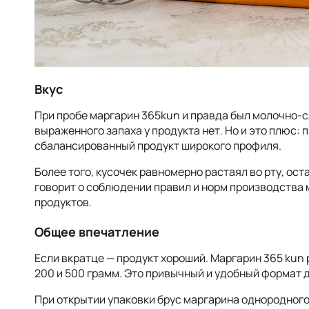
Вкус
При пробе маргарин 365kun и правда был молочно-с
выраженного запаха у продукта нет. Но и это плюс:
сбалансированный продукт широкого профиля.
Более того, кусочек равномерно растаял во рту, ос
говорит о соблюдении правил и норм производства 
продуктов.
Общее впечатление
Если вкратце — продукт хороший. Маргарин 365 kun 
200 и 500 грамм. Это привычный и удобный формат 
При открытии упаковки брус маргарина однородного 