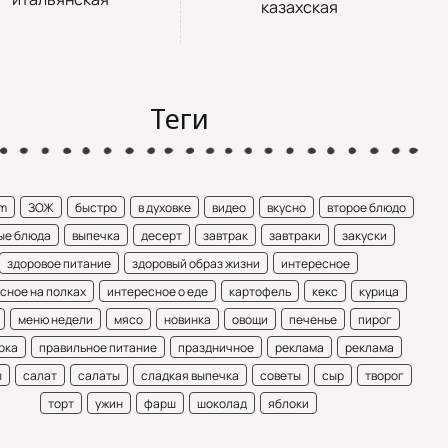
казахская
Теги
am
ЗОЖ
быстро
в духовке
видео
вкусно
второе блюдо
ые блюда
выпечка
десерт
завтрак
завтраки
закуски
здоровое питание
здоровый образ жизни
интересное
сное на полках
интересное о еде
картофель
кекс
курица
меню недели
мясо
новинка
овощи
печенье
пирог
рка
правильное питание
праздничное
реклама
реклама
ы
салат
салаты
сладкая выпечка
советы
сыр
творог
торт
ужин
фарш
шоколад
яблоки