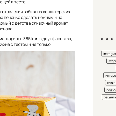
ющей в тесте.
иготовлении взбивных кондитерских
е печенье сделать нежным и не
комый с детства сливочный аромат
основа.
маргаринов 365 kun в двух фасовках,
хне с тестом и не только.
instagr
втор
интере
к чаю
подбо
рецепт