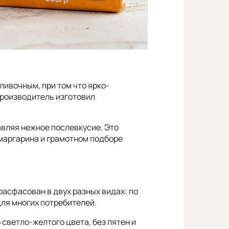
ливочным, при том что ярко-
 производитель изготовил
тавляя нежное послевкусие. Это
маргарина и грамотном подборе
расфасован в двух разных видах: по
для многих потребителей.
светло-желтого цвета, без пятен и