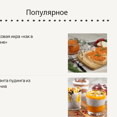
Популярное
овая икра «как в
ине»
анта пудинга из
 чиа