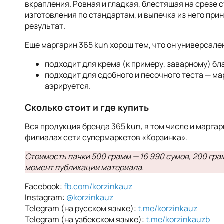
вкрапления. Ровная и гладкая, блестящая на срезе 
изготовления по стандартам, и выпечка из него пр
результат.
Еще маргарин 365 kun хорош тем, что он универсале
подходит для крема (к примеру, заварному) б
подходит для сдобного и песочного теста
— ма
аэрируется.
Сколько стоит и где купить
Вся продукция бренда 365 kun, в том числе и марга
филиалах сети супермаркетов «Корзинка».
Стоимость пачки 500 грамм — 16 990 сумов, 200 гра
момент публикации материала.
Facebook:
fb.com/korzinkauz
Instagram:
@korzinkauz
Telegram (на русском языке):
t.me/korzinkauz
Telegram (на узбекском языке):
t.me/korzinkauzb