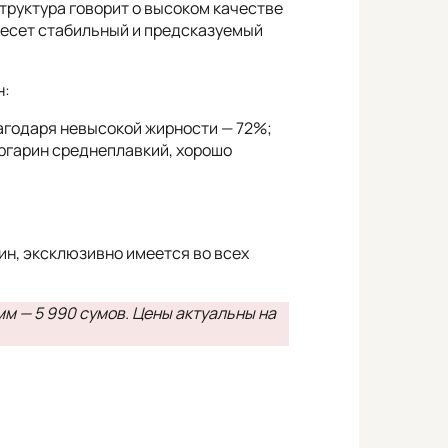
структура говорит о высоком качестве
инесет стабильный и предсказуемый
н:
лагодаря невысокой жирности — 72%;
ргарин среднеплавкий, хорошо
рин, эксклюзивно имеется во всех
мм — 5 990 сумов. Цены актуальны на