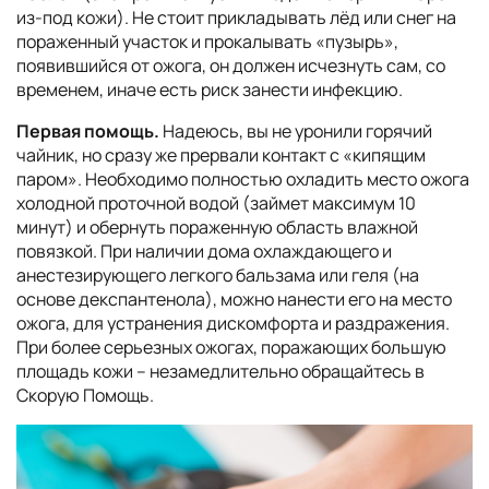
из-под кожи). Не стоит прикладывать лёд или снег на
пораженный участок и прокалывать «пузырь»,
появившийся от ожога, он должен исчезнуть сам, со
временем, иначе есть риск занести инфекцию.
Первая помощь.
Надеюсь, вы не уронили горячий
чайник, но сразу же прервали контакт с «кипящим
паром». Необходимо полностью охладить место ожога
холодной проточной водой (займет максимум 10
минут) и обернуть пораженную область влажной
повязкой. При наличии дома охлаждающего и
анестезирующего легкого бальзама или геля (на
основе декспантенола), можно нанести его на место
ожога, для устранения дискомфорта и раздражения.
При более серьезных ожогах, поражающих большую
площадь кожи – незамедлительно обращайтесь в
Скорую Помощь.