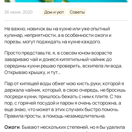
26 июня, 2020
Дом и уют
Советы
Не важно, новичок вы на кухне или уже опытный
кулинар, неприятности, а в особенности ожоги и
порезы, могут поджидать на кухне каждого.
Просто представьте, я, в совсем юном возрасте
завариваю чай и донеся кипятильный чайник до
середины кухни решаю проверить, вскипела ли вода.
Открываю крышку, и тут…
Пар от кипящей воды обжег мою кисть руки, которой я
держала чайник, который, в свою очередь, не бросишь
посреди кухни, пришлось бежать с ним к плите. С тех
пор, с горячей посудой и паром я очень осторожна, а
еще знаю, что может в этих случаях быстро помочь.
Правила просты, а помощь незамедлительна.
Ожоги
. Бывают нескольких степеней, но я бы уделила