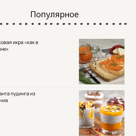
Популярное
овая икра «как в
ине»
анта пудинга из
 чиа