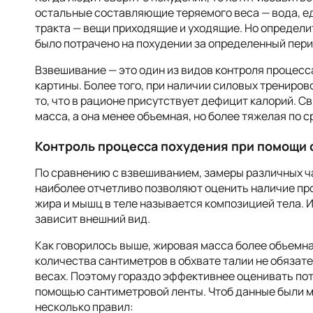
остальные составляющие теряемого веса — вода, е
тракта — вещи приходящие и уходящие. Но определи
было потрачено на похудении за определенный пери
Взвешивание — это один из видов контроля процесса
картины. Более того, при наличии силовых трениров
то, что в рационе присутствует дефицит калорий. Св
масса, а она менее объемная, но более тяжелая по 
Контроль процесса похудения при помощи 
По сравнению с взвешиванием, замеры различных ч
наиболее отчетливо позволяют оценить наличие пр
жира и мышц в теле называется композицией тела. 
зависит внешний вид.
Как говорилось выше, жировая масса более объемн
количества сантиметров в обхвате талии не обяза
весах. Поэтому гораздо эффективнее оценивать по
помощью сантиметровой ленты. Чтоб данные были 
несколько правил: