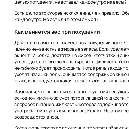
целью похудения, не вставал каждое утро на весы?
Если да, то это скорее исключение, чем правило. О
каждое утро. Но есть ли в этом смысл?
Как меняется вес при похудении
Даже при грамотно продуманном похудении потеря ве
именно ненавистные жировые запасы. Если уделяет
акцент на белке, достаточно жиров, клетчатки и сн
углеводов, а также повышен уровень физической ак
неизбежно будет происходить. Когда речь заходит о 
уходят излишки воды, очищается содержимое кишеч
мышц и расходуется какая-то часть жировых запасов
Замечали, что на первых этапах похудения вес уход
основном именно за счет потери лишней жидкости, т
здоровое питание, жидкость, которая задерживаетс
употреблении пустых углеводов, уходит. Но стоит в
возвращается вновь.
Когда люди говорят о похудении, то хотят избавить