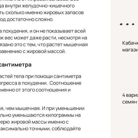
да внутри желудочно-кишечного
ть сколько именно жировых запасов
од достаточно сложно.
 похудения, и он не показывает всей
ок вес может даже расти, несмотря на
Кабачк
язано это с тем, что растет мышечная
магаз
сравнению с жировой массой.
сантиметра
астей тела при помощи сантиметра
огресса в похудении. Соотношение
Именно от этого соотношения и
4 вари
семян
ая, чем мышечная. И при уменьшении
тельно уменьшаются килограммы на
терю жировой массы именно с
максимально точными, соблюдайте