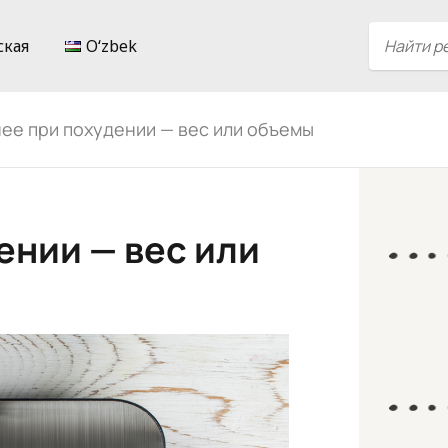
ская
Oʻzbek
ее при похудении — вес или объемы
ении — вес или