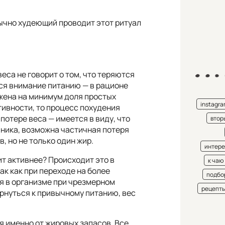
бычно худеющий проводит этот ритуал
са не говорит о том, что теряются
ся внимание питанию — в рационе
ижена на минимум доля простых
instagr
тивности, то процесс похудения
потере веса — имеется в виду, что
втор
ника, возможна частичная потеря
, но не только один жир.
интере
ит активнее? Происходит это в
к чаю
ак как при переходе на более
подбо
я в организме при чрезмерном
рецепт
ернуться к привычному питанию, вес
ся именно от жировых запасов. Все