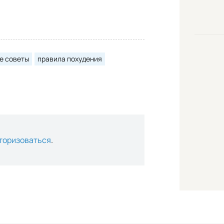
е советы
правила похудения
торизоваться
.