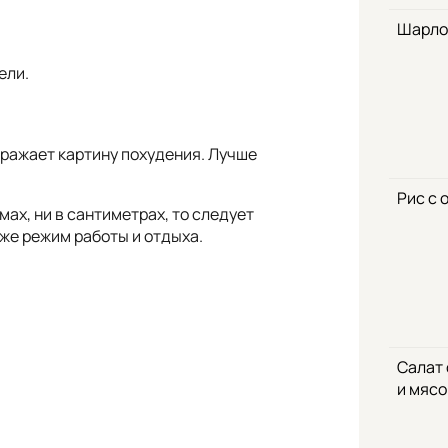
Шарло
ели.
тражает картину похудения. Лучше
Рис с 
ах, ни в сантиметрах, то следует
кже режим работы и отдыха.
Салат
и мяс