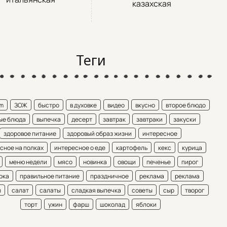
казахская
Теги
am
ЗОЖ
быстро
в духовке
видео
вкусно
второе блюдо
ые блюда
выпечка
десерт
завтрак
завтраки
закуски
здоровое питание
здоровый образ жизни
интересное
сное на полках
интересное о еде
картофель
кекс
курица
меню недели
мясо
новинка
овощи
печенье
пирог
рка
правильное питание
праздничное
реклама
реклама
ы
салат
салаты
сладкая выпечка
советы
сыр
творог
торт
ужин
фарш
шоколад
яблоки