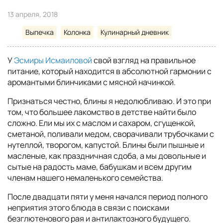
13 апреля, 2018
Выпечка
Колонка
Кулинарный дневник
У
Эсмиры Исмаиловой
свой взгляд на правильное
питание, который находится в абсолютной гармонии с
аромантыми блинчиками с мясной начинкой.
Признаться честно, блины я недолюбливаю. И это при
том, что большее лакомство в детстве найти было
сложно. Ели мы их с маслом и сахаром, сгущенкой,
сметаной, поливали медом, сворачивали трубочками с
нутеллой, творогом, капустой. Блины были пышные и
масленые, как праздничная сдоба, а мы довольные и
сытые на радость маме, бабушкам и всем другим
членам нашего немаленького семейства.
После двадцати пяти у меня начался период полного
неприятия этого блюда в связи с поисками
безглютенового рая и антилактозного будущего.