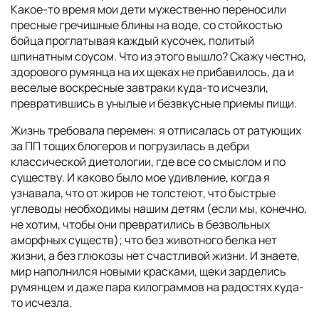
Какое-то время мои дети мужественно переносили
пресные гречишные блины на воде, со стойкостью
бойца проглатывая каждый кусочек, политый
шпинатным соусом. Что из этого вышло? Скажу честно,
здорового румянца на их щеках не прибавилось, да и
веселые воскресные завтраки куда-то исчезли,
превратившись в унылые и безвкусные приемы пищи.
Жизнь требовала перемен: я отписалась от ратующих
за ПП тощих блогеров и погрузилась в дебри
классической диетологии, где все со смыслом и по
существу. И каково было мое удивление, когда я
узнавала, что от жиров не толстеют, что быстрые
углеводы необходимы нашим детям (если мы, конечно,
не хотим, чтобы они превратились в безвольных
аморфных существ); что без животного белка нет
жизни, а без глюкозы нет счастливой жизни. И знаете,
мир наполнился новыми красками, щеки зарделись
румянцем и даже пара килограммов на радостях куда-
то исчезла.