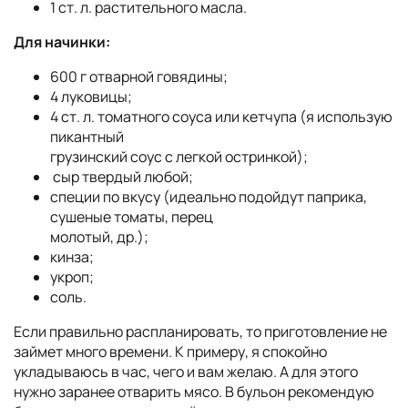
1 ст. л. растительного масла.
Для начинки:
600 г отварной говядины;
4 луковицы;
4 ст. л. томатного соуса или кетчупа (я использую
пикантный
грузинский соус с легкой остринкой);
сыр твердый любой;
специи по вкусу (идеально подойдут паприка,
сушеные томаты, перец
молотый, др.);
кинза;
укроп;
соль.
Если правильно распланировать, то приготовление не
займет много времени. К примеру, я спокойно
укладываюсь в час, чего и вам желаю. А для этого
нужно заранее отварить мясо. В бульон рекомендую