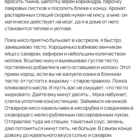
бросить тмина, щепотку зёрен кориандра, парочку
лавровых листков и посолить ближе к концу. Аромат
распаренных специй скорее нужен не мясу, а мне: он
магически действует на мозг, да и в доме от него
становится теплее и уютнее.
Пока мясо приятно булькает в кастрюле, я быстро
замешиваю тесто. Хорошенько взбиваю венчиком
яйцо с сахаром, кефиром и небольшим количеством
молока. Всыпаю муку и вымешиваю густое тесто,
постепенно добавляя в него оставшееся молоко. Этот
прием хорош, если вы не жалуете комки в блинном
тесте: от густого к жидкому – старое правило. Ложка
оливкового масла. И пусть вас не смущает, что тесто
жидковато. Дайте ему минут десять… Мука набухнет,
слегка уплотнив консистенцию. Займемся начинкой.
Отварное мясо измельчаем в мясорубке и соединяем в
сковороде с мелко рубленным пассерованным луком.
Отправляю туда же специи, томатный соус, зелень,
даю потомиться минут пять, не больше. В самом конце
довожу до идеального вкуса солью и сахаром.