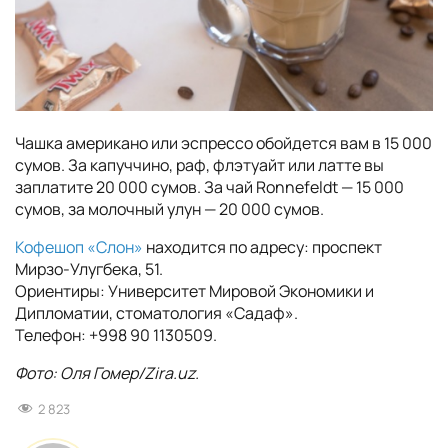
Чашка американо или эспрессо обойдется вам в 15 000
сумов. За капуччино, раф, флэтуайт или латте вы
заплатите 20 000 сумов. За чай Ronnefeldt — 15 000
сумов, за молочный улун — 20 000 сумов.
Кофешоп «Слон»
находится по адресу: проспект
Мирзо-Улугбека, 51.
Ориентиры: Университет Мировой Экономики и
Дипломатии, стоматология «Садаф».
Телефон: +998 90 1130509.
Фото: Оля Гомер/Zira.uz.
2 823