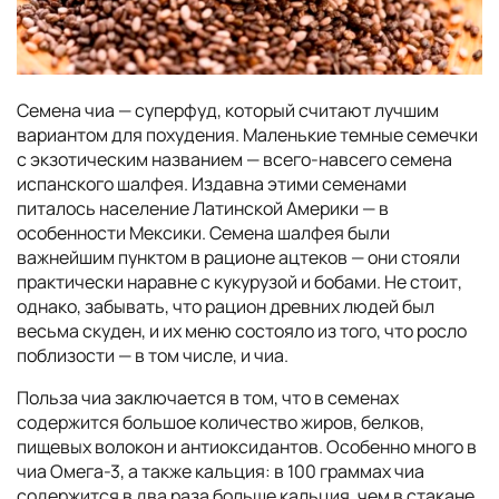
Семена чиа — суперфуд, который считают лучшим
вариантом для похудения. Маленькие темные семечки
с экзотическим названием — всего-навсего семена
испанского шалфея. Издавна этими семенами
питалось население Латинской Америки — в
особенности Мексики. Семена шалфея были
важнейшим пунктом в рационе ацтеков — они стояли
практически наравне с кукурузой и бобами. Не стоит,
однако, забывать, что рацион древних людей был
весьма скуден, и их меню состояло из того, что росло
поблизости — в том числе, и чиа.
Польза чиа заключается в том, что в семенах
содержится большое количество жиров, белков,
пищевых волокон и антиоксидантов. Особенно много в
чиа Омега-3, а также кальция: в 100 граммах чиа
содержится в два раза больше кальция, чем в стакане