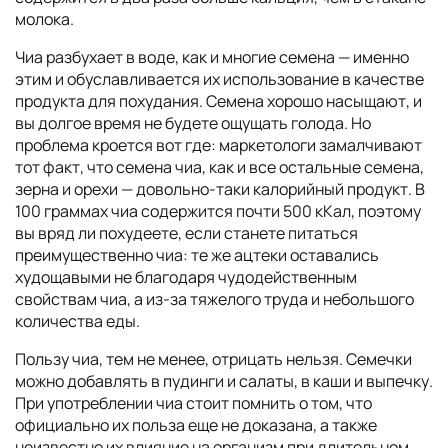
молока.
Чиа разбухает в воде, как и многие семена — именно
этим и обуславливается их использование в качестве
продукта для похудания. Семена хорошо насыщают, и
вы долгое время не будете ощущать голода. Но
проблема кроется вот где: маркетологи замалчивают
тот факт, что семена чиа, как и все остальные семена,
зерна и орехи — довольно-таки калорийный продукт. В
100 граммах чиа содержится почти 500 кКал, поэтому
вы вряд ли похудеете, если станете питаться
преимущественно чиа: те же ацтеки оставались
худощавыми не благодаря чудодейственным
свойствам чиа, а из-за тяжелого труда и небольшого
количества еды.
Пользу чиа, тем не менее, отрицать нельзя. Семечки
можно добавлять в пудинги и салаты, в каши и выпечку.
При употреблении чиа стоит помнить о том, что
официально их польза еще не доказана, а также
неизвестно их влияние на организм при длительном