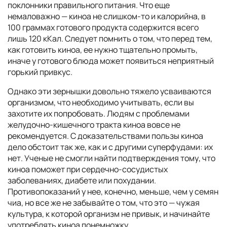
поклонники правильного питания. Что еще
немаловажно — киноа не слишком-то и калорийна, в
100 граммах готового продукта содержится всего
лишь 120 кКал. Следует помнить о том, что перед тем,
как готовить киноа, ее нужно тщательно промыть,
иначе у готового блюда может появиться неприятный
горький привкус.
Однако эти зернышки довольно тяжело усваиваются
организмом, что необходимо учитывать, если вы
захотите их попробовать. Людям с проблемами
желудочно-кишечного тракта киноа вовсе не
рекомендуется. С доказательствами пользы киноа
дело обстоит так же, как и с другими суперфудами: их
нет. Ученые не смогли найти подтверждения тому, что
киноа поможет при сердечно-сосудистых
заболеваниях, диабете или похудании.
Противопоказаний у нее, конечно, меньше, чем у семян
чиа, но все же не забывайте о том, что это — чужая
культура, к которой организм не привык, и начинайте
употреблять киноа понемножку.