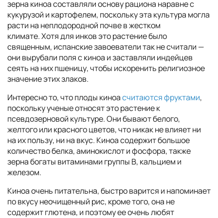
зерна киноа составляли основу рациона наравне с
кукурузой и картофелем, поскольку эта культура могла
расти на неплодородной почве в жестком
климате. Хотя для инков это растение было
священным, испанские завоеватели так не считали —
они вырубали поля с киноа и заставляли индейцев
сеять на них пшеницу, чтобы искоренить религиозное
значение этих злаков.
Интересно то, что плоды киноа
считаются фруктами
,
поскольку ученые относят это растение к
псевдозерновой культуре. Они бывают белого,
желтого или красного цветов, что никак не влияет ни
на их пользу, ни на вкус. Киноа содержит большое
количество белка, аминокислот и фосфора, также
зерна богаты витаминами группы B, кальцием и
железом.
Киноа очень питательна, быстро варится и напоминает
по вкусу неочищенный рис, кроме того, она не
содержит глютена, и поэтому ее очень любят