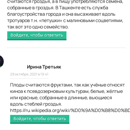
считаются гроздья, а в пищу употребляются семена,
собранные в гроздья. В Ташкенте есть служба
благоустройства города и она высаживает вдоль
тротуаров т.н. «петушки» с малиновыми соцветиями,
так вот это одно семейство.
Войдите, чтобы ответить
Ирина Третьяк
29 октября, 2021 в 19:41
Плоды считаются фруктами, так как учёные относят
киноа к псевдозерновым культурам, белые, жёлтые
или красные, собранные в длинные, вьющиеся
вдоль стеблей гроздья.
https://ru.wikipedia.org/wiki/%D0%9A%D0%B8%D
Войдите, чтобы ответить