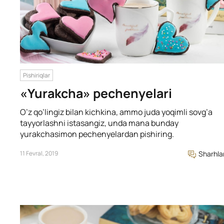
Pishiriqlar
«Yurakcha» pechenyelari
O’z qo’lingiz bilan kichkina, ammo juda yoqimli sovg’a
tayyorlashni istasangiz, unda mana bunday
yurakchasimon pechenyelardan pishiring.
11 Fevral, 2019
Sharhla