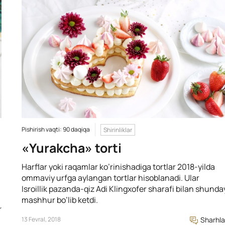
Pishirish vaqti: 90 daqiqa
Shirinliklar
«Yurakcha» torti
Harflar yoki raqamlar ko’rinishadiga tortlar 2018-yilda
ommaviy urfga aylangan tortlar hisoblanadi. Ular
Isroillik pazanda-qiz Adi Klingxofer sharafi bilan shunda
mashhur bo’lib ketdi.
r
13 Fevral, 2018
Sharhla