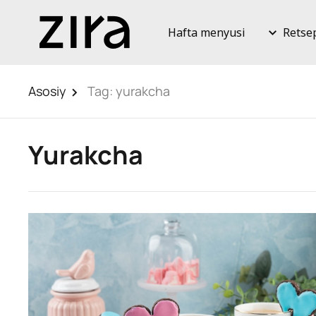
Hafta menyusi
Retse
Asosiy
Tag:
yurakcha
Yurakcha