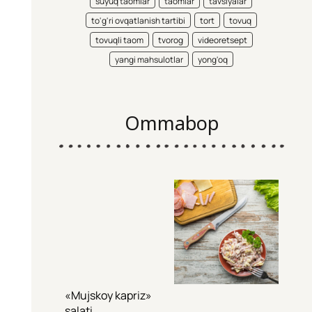
suyuq taomlar
taomlar
tavsiyalar
to'g'ri ovqatlanish tartibi
tort
tovuq
tovuqli taom
tvorog
videoretsept
yangi mahsulotlar
yong'oq
Ommabop
«Mujskoy kapriz»
salati