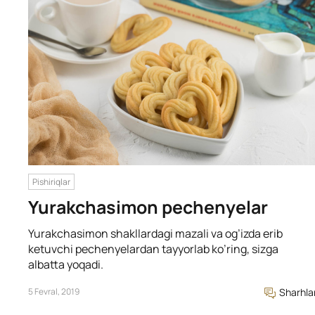
Pishiriqlar
Yurakchasimon pechenyelar
Yurakchasimon shakllardagi mazali va og’izda erib
ketuvchi pechenyelardan tayyorlab ko’ring, sizga
albatta yoqadi.
5 Fevral, 2019
Sharhla