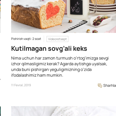
Pishirish vaqti: 2 soat
Videoretsept
Kutilmagan sovg’ali keks
Nima uchun har zamon turmush o’rtog’imizga sevgi
izhor qilmasligimiz kerak? Agarda aytishga uyalsak,
unda buni pishirgan yeguligimizning o’zida
ifodalashimiz ham mumkin.
r
11 Fevral, 2019
Sharhla