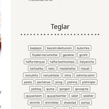
Teglar
baqlajon
bayram dasturxoni
bulochka
foydali ma'lumotlar
gazaklar
go'sht
hafta menyusi
hafta taomnomasi
italyancha
kartoshka
keks
maslahatlar
mazali
nonushta
nonushtalar
olma
oshirma xamir
pasta
pechenye
pirog
pishiriq
pishiriqlar
pishloq
qiyma
qiziqarli
qovoqcha
y
quyuq taom
quyuq taomlar
salat
salatlar
shirinlik
shirinliklar
shokolad
somsa
r