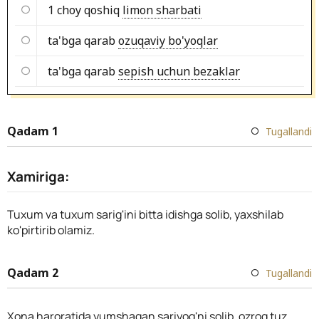
1 choy qoshiq
limon sharbati
ta'bga qarab
ozuqaviy bo'yoqlar
ta'bga qarab
sepish uchun bezaklar
Qadam 1
Tugallandi
Xamiriga:
Tuxum va tuxum sarig'ini bitta idishga solib, yaxshilab
ko'pirtirib olamiz.
Qadam 2
Tugallandi
Xona haroratida yumshagan sariyog'ni solib, ozroq tuz