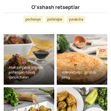
O’xshash retseptlar
pechenye
pishiriqlar
yurakcha
Asal-zanjabilli soyada
pishirilgan tovuq
Videoretsept: go’shtli
qanotchalari
pirog