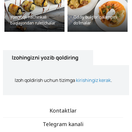
Yong’oqli nachinkali
Oddiy bulg’or qalampirli
baqlajondan ruletchalar
do’lmalar
Izohingizni yozib qoldiring
Izoh qoldirish uchun tizimga
kirishingiz kerak
.
Kontaktlar
Telegram kanali