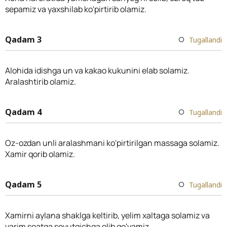
sepamiz va yaxshilab ko'pirtirib olamiz.
Qadam 3
Tugallandi
Alohida idishga un va kakao kukunini elab solamiz.
Aralashtirib olamiz.
Qadam 4
Tugallandi
Oz-ozdan unli aralashmani ko'pirtirilgan massaga solamiz.
Xamir qorib olamiz.
Qadam 5
Tugallandi
Xamirni aylana shaklga keltirib, yelim xaltaga solamiz va
yarim soatga sovutgichga olib qo'yamiz.