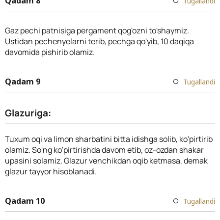
Qadam 8
Tugallandi
Gaz pechi patnisiga pergament qog'ozni to'shaymiz.
Ustidan pechenyelarni terib, pechga qo'yib, 10 daqiqa
davomida pishirib olamiz.
Qadam 9
Tugallandi
Glazuriga:
Tuxum oqi va limon sharbatini bitta idishga solib, ko'pirtirib
olamiz. So'ng ko'pirtirishda davom etib, oz-ozdan shakar
upasini solamiz. Glazur venchikdan oqib ketmasa, demak
glazur tayyor hisoblanadi.
Qadam 10
Tugallandi