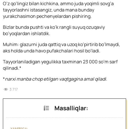
O’z qo’lingiz bilan kichkina, ammo juda yoqimli sovg’a
tayyorlashni istasangiz, unda mana bunday
yurakchasimon pechenyelardan pishiring.
Bizlar bunda pushti va ko’k rangli suyuq ozuqaviy
bo’yoqlardan ishlatdik.
Muhim: glazurni juda qattiq va uzoq ko’pirtirib bo’lmaydi,
aks holda unda havo pufakchalari hosil bo’ladi.
Tayyorlaniladigan yegulikka taxminan 23 000 so’m sarf
qilinadi.*
*
narxi manba chop etilgan vaqtgagina amal qiladi.
3 717
Masalliqlar:
XAMIRIGA: