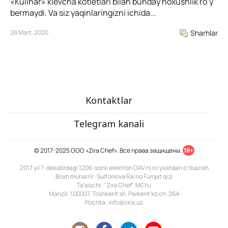
«Kulinar» kievcha kotletlari bilan bunday noxushlik ro’y
bermaydi. Va siz yaqinlaringizni ichida...
26 Mart, 2020
Sharhlar
Kontaktlar
Telegram kanali
© 2017-2025 ООО «Zira Chef». Все права защищены.
18+
2017 yil 7-dekabrdagi 1206-sonli elektron OAV ni ro'yxatdan o'tkazish
Bosh muharrir: Sultonova Ra’no Furqat qizi
Ta'sischi: "Zira Chef" MChJ
Manzil: 100007, Toshkent sh. Parkent ko'ch. 26A
Pochta: info@zira.uz