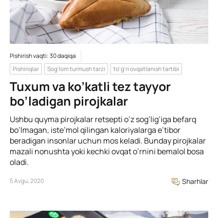
Pishirish vaqti: 30 daqiqa
Pishiriqlar
Sog'lom turmush tarzi
to'g'ri ovqatlanish tartibi
Tuxum va ko’katli tez tayyor
bo’ladigan pirojkalar
Ushbu quyma pirojkalar retsepti o’z sog’lig’iga befarq
bo’lmagan, iste’mol qilingan kaloriyalarga e’tibor
beradigan insonlar uchun mos keladi. Bunday pirojkalar
mazali nonushta yoki kechki ovqat o’rnini bemalol bosa
oladi.
5 Avgu, 2020
Sharhlar