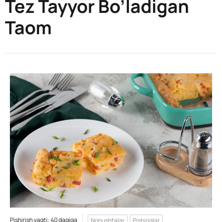
Tez Tayyor Bo’ladigan
Taom
Pishirish vaqti: 40 daqiqa
Nonushtalar
Pishiriqlar