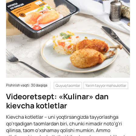
Pishirish vaqti: 30 daqiqa
Quyuq taomlar
Yarim tayyor mahsulotlar
Videoretsept: «Kulinar» dan
kievcha kotletlar
Kievcha kotletlar – uni yoqtirsangizda tayyorlashga
qo’rqadigan taomlardan biri, chunki nimadir noto’g’ri
qilinsa, taom o’xshamay qolishi mumkin. Ammo