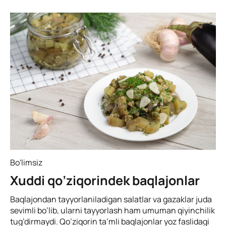
Bo'limsiz
Xuddi qo’ziqorindek baqlajonlar
Baqlajondan tayyorlaniladigan salatlar va gazaklar juda
sevimli bo’lib, ularni tayyorlash ham umuman qiyinchilik
tug’dirmaydi. Qo’ziqorin ta’mli baqlajonlar yoz faslidagi