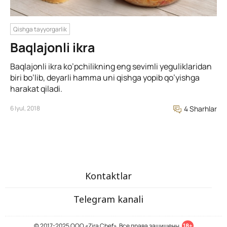
Qishga tayyorgarlik
Baqlajonli ikra
Baqlajonli ikra ko’pchilikning eng sevimli yeguliklaridan
biri bo’lib, deyarli hamma uni qishga yopib qo’yishga
harakat qiladi.
6 Iyul, 2018
4 Sharhlar
Kontaktlar
Telegram kanali
© 2017-2025 ООО «Zira Chef». Все права защищены.
18+