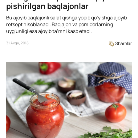
pishirilgan baqlajonlar
Bu ajoyib baqlajonli salat qishga yopib qo’yishga ajoyib
retsept hisoblanadi. Baqlajon va pomidorlarning
uyg’unligi esa ajoyib ta’mni kasb etadi.
31 Avgu, 2018
Sharhlar