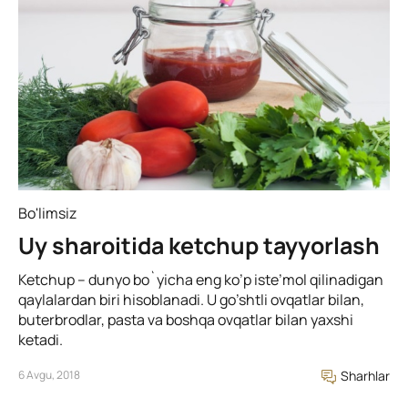
Bo'limsiz
Uy sharoitida ketchup tayyorlash
Ketchup – dunyo bo`yicha eng ko’p iste’mol qilinadigan
qaylalardan biri hisoblanadi. U go’shtli ovqatlar bilan,
buterbrodlar, pasta va boshqa ovqatlar bilan yaxshi
ketadi.
6 Avgu, 2018
Sharhlar