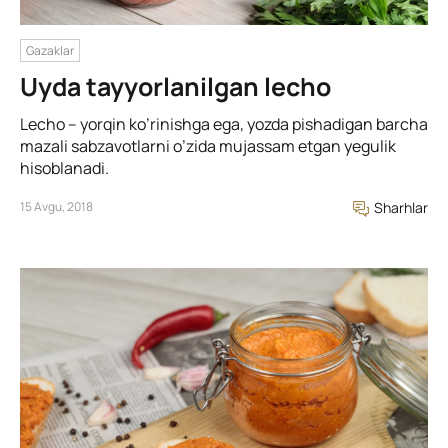
Gazaklar
Uyda tayyorlanilgan lecho
Lecho – yorqin ko’rinishga ega, yozda pishadigan barcha
mazali sabzavotlarni o’zida mujassam etgan yegulik
hisoblanadi.
15 Avgu, 2018
Sharhlar