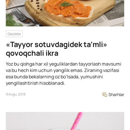
Qaylalar
«Tayyor sotuvdagidek ta’mli»
qovoqchali ikra
Yoz bu qishga har xil yeguliklardan tayyorlash mavsumi
va bu hech kim uchun yangilik emas. Ziraning vazifasi
esa bunda bekalarning oz bo’lsada, yumushini
yengillashtirish hisoblanadi.
9 Avgu, 2018
Sharhlar