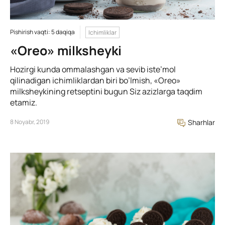
Pishirish vaqti: 5 daqiqa
Ichimliklar
«Oreo» milksheyki
Hozirgi kunda ommalashgan va sevib iste’mol
qilinadigan ichimliklardan biri bo’lmish, «Oreo»
milksheykining retseptini bugun Siz azizlarga taqdim
etamiz.
8 Noyabr, 2019
Sharhlar