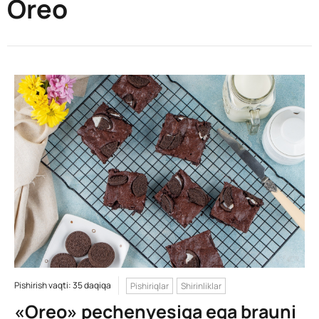
Oreo
Pishirish vaqti: 35 daqiqa
Pishiriqlar
Shirinliklar
«Oreo» pechenyesiga ega brauni