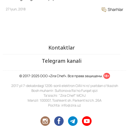
27 Iyun, 2018
Sharhlar
Kontaktlar
Telegram kanali
© 2017-2025 ООО «Zira Chef». Все права защищены.
18+
2017 yil 7-dekabrdagi 1206-sonli elektron OAV ni ro'yxatdan o'tkazish
Bosh muharrir: Sultonova Ra’no Furqat qizi
Ta'sischi: "Zira Chef" MChJ
Manzil: 100007, Toshkent sh. Parkent ko'ch. 26A
Pochta: info@zira.uz