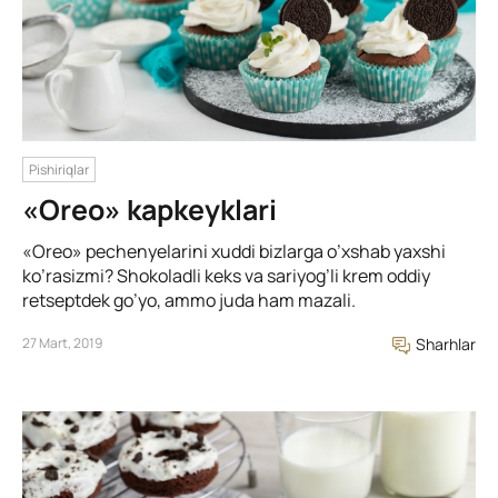
Pishiriqlar
«Oreo» kapkeyklari
«Оreo» pechenyelarini xuddi bizlarga o’xshab yaxshi
ko’rasizmi? Shokoladli keks va sariyog’li krem oddiy
retseptdek go’yo, ammo juda ham mazali.
27 Mart, 2019
Sharhlar