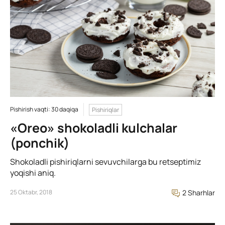
Pishirish vaqti: 30 daqiqa
Pishiriqlar
«Oreo» shokoladli kulchalar
(ponchik)
Shokoladli pishiriqlarni sevuvchilarga bu retseptimiz
yoqishi aniq.
25 Oktabr, 2018
2 Sharhlar