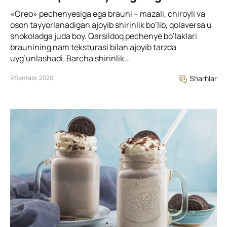
«Oreo» pechenyesiga ega brauni – mazali, chiroyli va
oson tayyorlanadigan ajoyib shirinlik bo’lib, qolaversa u
shokoladga juda boy. Qarsildoq pechenye bo’laklari
braunining nam teksturasi bilan ajoyib tarzda
uyg’unlashadi. Barcha shirinlik...
9 Sentabr, 2020
Sharhlar