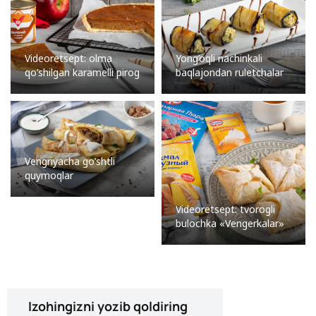
Videoretsept: olma
Yong’oqli nachinkali
qo’shilgan karamelli pirog
baqlajondan ruletchalar
Vengriyacha go’shtli
quymoqlar
Videoretsept: tvorogli
bulochka «Vengerkalar»
Izohingizni yozib qoldiring