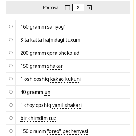
Portsiya:
160 gramm
sariyog'
3 ta katta hajmdagi
tuxum
200 gramm
qora shokolad
150 gramm
shakar
1 osh qoshiq
kakao kukuni
40 gramm
un
1 choy qoshiq
vanil shakari
bir chimdim tuz
150 gramm
"oreo" pechenyesi