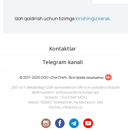
Izoh qoldirish uchun tizimga
kirishingiz kerak
.
Kontaktlar
Telegram kanali
© 2017-2025 ООО «Zira Chef». Все права защищены.
18+
2017 yil 7-dekabrdagi 1206-sonli elektron OAV ni ro'yxatdan o'tkazish
Bosh muharrir: Sultonova Ra’no Furqat qizi
Ta'sischi: "Zira Chef" MChJ
Manzil: 100007, Toshkent sh. Parkent ko'ch. 26A
Pochta: info@zira.uz