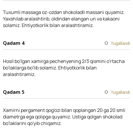
Tuxumli massaga oz-ozdan shokoladli massani quyamiz.
Yaxshilab aralashtirib, oldindan elangan un va kakaoni
solamiz. Ehtiyotkorlik bilan aralashtiramiz.
Qadam 4
Tugallandi
Hosil bo'lgan xamirga pechenyening 2/3 qismini o'rtacha
bo'laklarga bo'lib solamiz. Ehtiyotkorlik bilan
aralashtiramiz.
Qadam 5
Tugallandi
Xamirni pergament qog'ozi bilan qoplangan 20 ga 20 smli
diametrga ega qolipga quyamiz. Ustiga qolgan shokolad
bo'laklarini qo'yib chiqamiz.