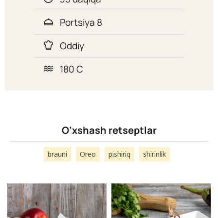
Portsiya 8
Oddiy
180 C
O’xshash retseptlar
brauni
Oreo
pishiriq
shirinlik