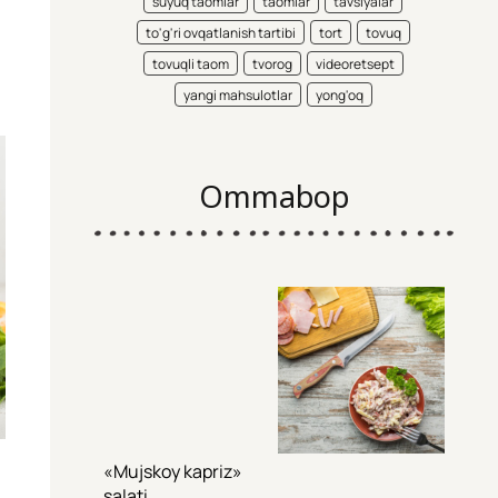
suyuq taomlar
taomlar
tavsiyalar
to'g'ri ovqatlanish tartibi
tort
tovuq
tovuqli taom
tvorog
videoretsept
yangi mahsulotlar
yong'oq
Ommabop
«Mujskoy kapriz»
salati