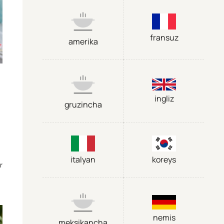
fransuz
amerika
ingliz
gruzincha
italyan
koreys
r
nemis
meksikancha