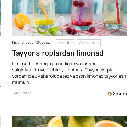
Pishirish vaqti: 10 daqiqa
Ichimliklar
Videoretsept
Tayyor siroplardan limonad
Limonad – chanqoq bosadigan va tanani
salqinlashtiruvchi chiroyli ichimlik. Tayyor siroplar
yordamida uy sharoitida tez va oson limonad tayyorlash
mumkin.
r
19 Iyul, 2022
Sharhla