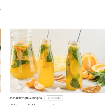
r
Pishirish vaqti: 30 daqiqa
Ichimliklar