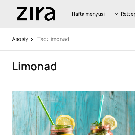
Hafta menyusi
Retse
Asosiy
Tag:
limonad
Limonad