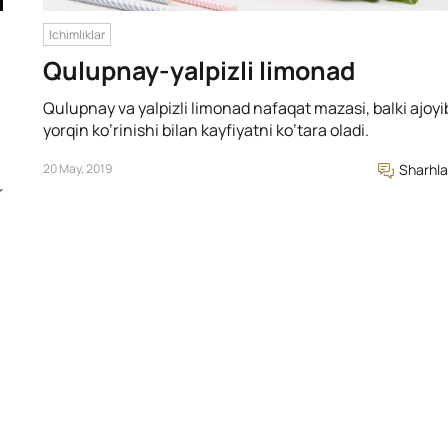
Ichimliklar
Qulupnay-yalpizli limonad
Qulupnay va yalpizli limonad nafaqat mazasi, balki ajoyi
yorqin ko’rinishi bilan kayfiyatni ko’tara oladi.
20 May, 2019
Sharhla
r