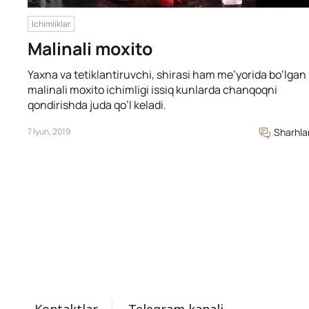
Ichimliklar
Malinali moxito
Yaxna va tetiklantiruvchi, shirasi ham me’yorida bo’lgan
malinali moxito ichimligi issiq kunlarda chanqoqni
qondirishda juda qo’l keladi.
7 Iyun, 2019
Sharhla