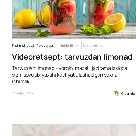
Pishirish vaqti: 10 daqiqa
Ichimliklar
Videoretsept
Videoretsept: tarvuzdan limonad
Tarvuzdan limonad – yorqin, mazali, jazirama issiqda
sizni sovutib, yaxshi kayfiyat ulashadigan yaxna
ichimlik.
7 Avgu, 2023
Sharhla