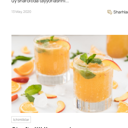
uy sharoitida tayyorlashni...
13 May, 2020
Sharhla
Ichimliklar