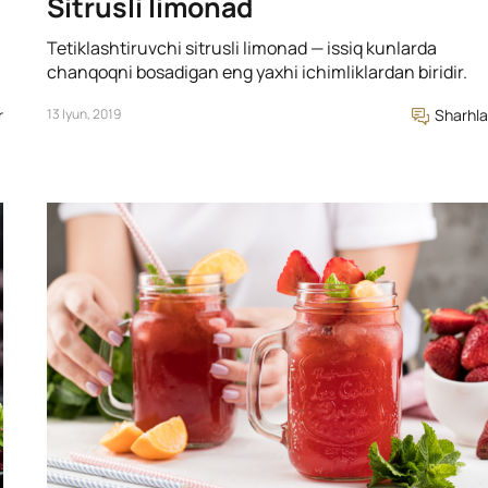
Sitrusli limonad
Tetiklashtiruvchi sitrusli limonad — issiq kunlarda
chanqoqni bosadigan eng yaxhi ichimliklardan biridir.
r
13 Iyun, 2019
Sharhla