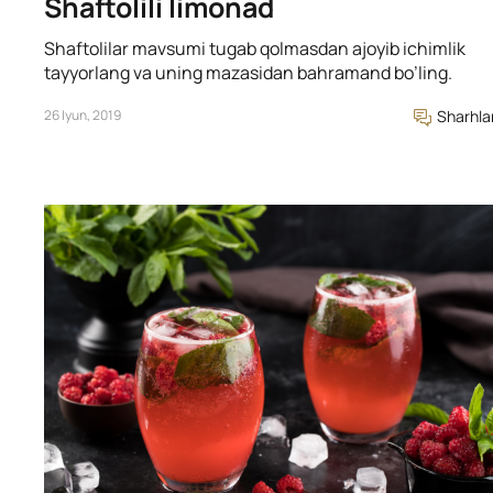
Shaftolili limonad
Shaftolilar mavsumi tugab qolmasdan ajoyib ichimlik
tayyorlang va uning mazasidan bahramand bo’ling.
26 Iyun, 2019
Sharhla