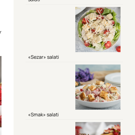
r
«Sezar» salati
«Smak» salati