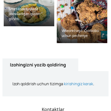
Smetanali qaylada
pishiriladigan quyon
go’shti
Videoretsept: Qorbobo
uchun pechenye
Izohingizni yozib qoldiring
Izoh qoldirish uchun tizimga
kirishingiz kerak
.
Kontaktlar