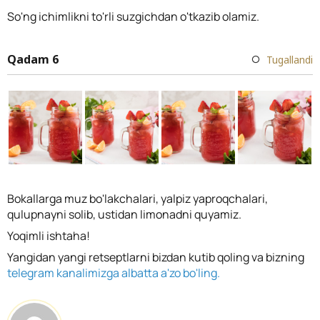
So'ng ichimlikni to'rli suzgichdan o'tkazib olamiz.
Qadam 6
Tugallandi
Bokallarga muz bo'lakchalari, yalpiz yaproqchalari,
qulupnayni solib, ustidan limonadni quyamiz.
Yoqimli ishtaha!
Yangidan yangi retseptlarni bizdan kutib qoling va bizning
telegram kanalimizga albatta a'zo bo'ling.