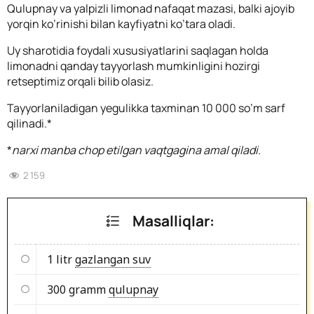
Qulupnay va yalpizli limonad nafaqat mazasi, balki ajoyib
yorqin ko’rinishi bilan kayfiyatni ko’tara oladi.
Uy sharotidia foydali xususiyatlarini saqlagan holda
limonadni qanday tayyorlash mumkinligini hozirgi
retseptimiz orqali bilib olasiz.
Tayyorlaniladigan yegulikka taxminan 10 000 so’m sarf
qilinadi.*
*
narxi manba chop etilgan vaqtgagina amal qiladi.
2 159
Masalliqlar:
1 litr
gazlangan suv
300 gramm
qulupnay