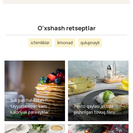
O’xshash retseptlar
ichimliklar
limonad
qulupnayli
Suli parchalaridan
tayyorlanilgan kam
Pesto qaylasi ostida
kaloriyali pankeyklar
pishirilgan tovuq filesi