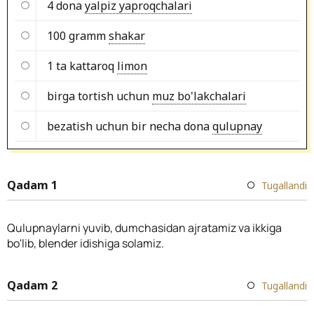
4 dona
yalpiz yaproqchalari
100 gramm
shakar
1 ta kattaroq
limon
birga tortish uchun
muz bo'lakchalari
bezatish uchun bir necha dona
qulupnay
Qadam 1
Tugallandi
Qulupnaylarni yuvib, dumchasidan ajratamiz va ikkiga
bo'lib, blender idishiga solamiz.
Qadam 2
Tugallandi