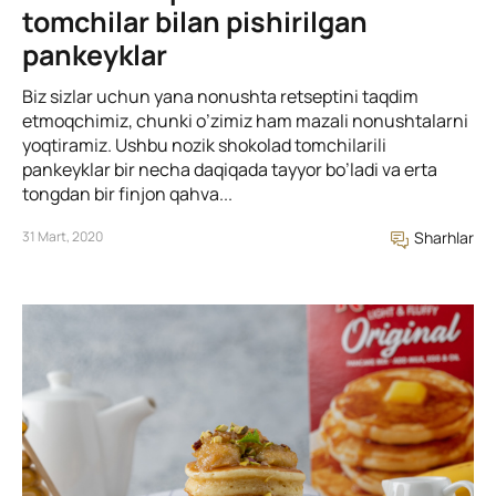
tomchilar bilan pishirilgan
pankeyklar
Biz sizlar uchun yana nonushta retseptini taqdim
etmoqchimiz, chunki o’zimiz ham mazali nonushtalarni
yoqtiramiz. Ushbu nozik shokolad tomchilarili
pankeyklar bir necha daqiqada tayyor bo’ladi va erta
tongdan bir finjon qahva...
31 Mart, 2020
Sharhlar