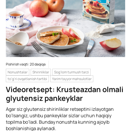
Pishirish vaqti: 20 daqiqa
Nonushtalar
Shirinliklar
Sog'lom turmush tarzi
to'g'ri ovqatlanish tartibi
Yarim tayyor mahsulotlar
Videoretsept: Krusteazdan olmali
glyutensiz pankeyklar
Agar siz glyutensiz shirinliklar retseptini izlayotgan
bo’lsangiz, ushbu pankeyklar sizlar uchun haqiqiy
topilma bo’ladi. Bunday nonushta kunning ajoyib
boshlanishiga aylanadi.