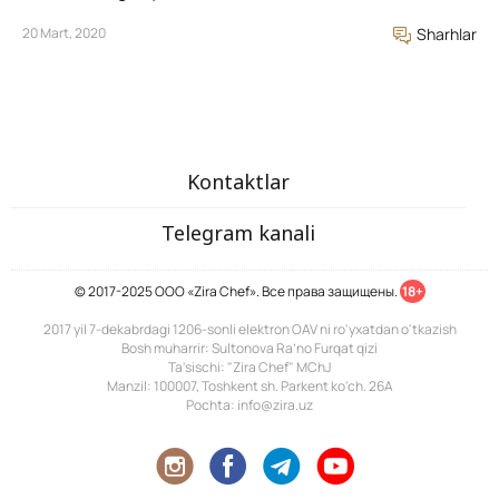
20 Mart, 2020
Sharhlar
Kontaktlar
Telegram kanali
© 2017-2025 ООО «Zira Chef». Все права защищены.
18+
2017 yil 7-dekabrdagi 1206-sonli elektron OAV ni ro'yxatdan o'tkazish
Bosh muharrir: Sultonova Ra’no Furqat qizi
Ta'sischi: "Zira Chef" MChJ
Manzil: 100007, Toshkent sh. Parkent ko'ch. 26A
Pochta: info@zira.uz