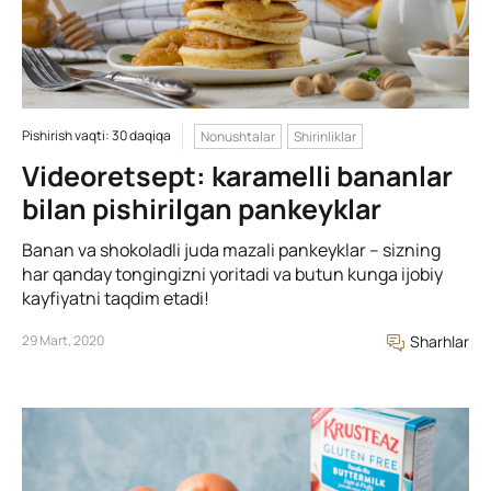
Pishirish vaqti: 30 daqiqa
Nonushtalar
Shirinliklar
Videoretsept: karamelli bananlar
bilan pishirilgan pankeyklar
Banan va shokoladli juda mazali pankeyklar – sizning
har qanday tongingizni yoritadi va butun kunga ijobiy
kayfiyatni taqdim etadi!
29 Mart, 2020
Sharhlar