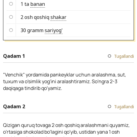
1 ta
banan
2 osh qoshiq
shakar
30 gramm
sariyog'
Qadam 1
Tugallandi
"Venchik" yordamida pankeyklar uchun aralashma, sut,
tuxum va o'simlik yog'ini aralashtiramiz. So'ngra 2-3
daqiqaga tindirib qo'yamiz.
Qadam 2
Tugallandi
Qizigan quruq tovaga 2 osh qoshiq aralashmani quyamiz,
o'rtasiga shokolad bo'lagini qo'yib, ustidan yana 1 osh