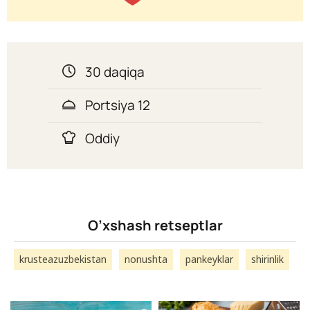
30 daqiqa
Portsiya 12
Oddiy
O’xshash retseptlar
krusteazuzbekistan
nonushta
pankeyklar
shirinlik