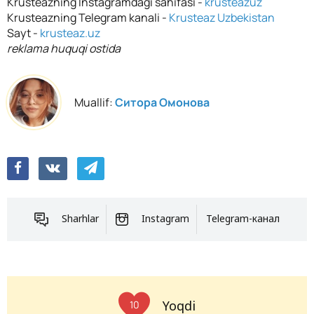
Krusteazning Instagramdagi sahifasi -
krusteazuz
Krusteazning Telegram kanali -
Krusteaz Uzbekistan
Sayt -
krusteaz.uz
reklama huquqi ostida
Muallif:
Ситора Омонова
Sharhlar
Instagram
Telegram-канал
Yoqdi
10