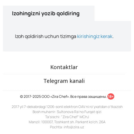
Izohingizni yozib qoldiring
Izoh qoldirish uchun tizimga
kirishingiz kerak
.
Kontaktlar
Telegram kanali
© 2017-2025 ООО «Zira Chef». Все права защищены.
18+
2017 yil 7-dekabrdagi 1206-sonli elektron OAV ni ro'yxatdan o'tkazish
Bosh muharrir: Sultonova Ra’no Furqat qizi
Ta'sischi: "Zira Chef" MChJ
Manzil: 100007, Toshkent sh. Parkent ko'ch. 26A
Pochta: info@zira.uz