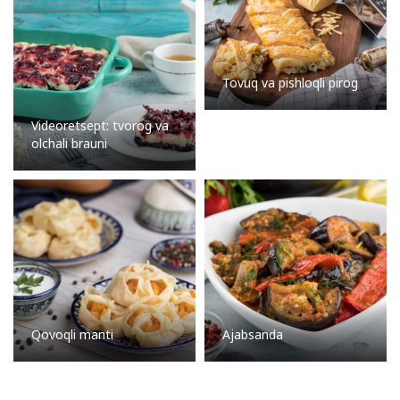
Tovuq va pishloqli pirog
Videoretsept: tvorog va
olchali brauni
Qovoqli manti
Ajabsanda