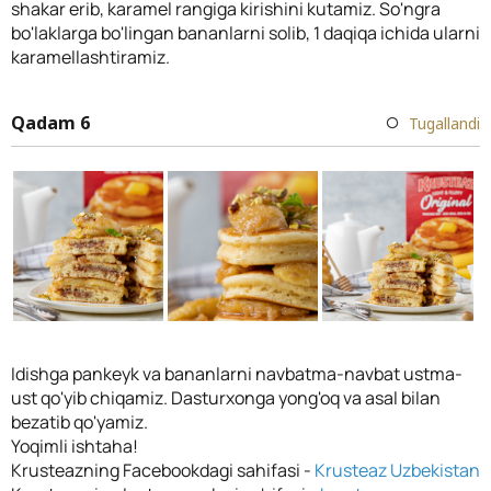
shakar erib, karamel rangiga kirishini kutamiz. So'ngra
bo'laklarga bo'lingan bananlarni solib, 1 daqiqa ichida ularni
karamellashtiramiz.
Qadam 6
Tugallandi
Idishga pankeyk va bananlarni navbatma-navbat ustma-
ust qo'yib chiqamiz. Dasturxonga yong'oq va asal bilan
bezatib qo'yamiz.
Yoqimli ishtaha!
Krusteazning Facebookdagi sahifasi -
Krusteaz Uzbekistan