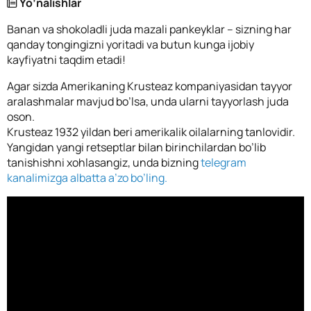
Yo’nalishlar
Banan va shokoladli juda mazali pankeyklar – sizning har
qanday tongingizni yoritadi va butun kunga ijobiy
kayfiyatni taqdim etadi!
Agar sizda Amerikaning Krusteaz kompaniyasidan tayyor
aralashmalar mavjud bo’lsa, unda ularni tayyorlash juda
oson.
Krusteaz 1932 yildan beri amerikalik oilalarning tanlovidir.
Yangidan yangi retseptlar bilan birinchilardan bo’lib
tanishishni xohlasangiz, unda bizning
telegram
kanalimizga albatta a’zo bo’ling.