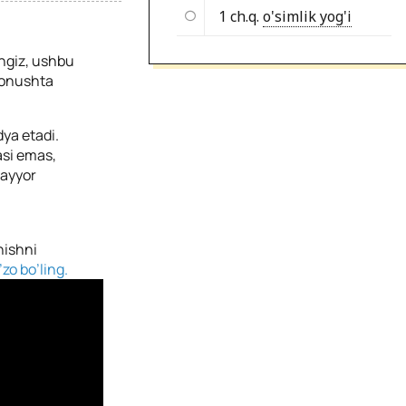
1 ch.q.
o'simlik yog'i
angiz, ushbu
nonushta
dya etadi.
asi emas,
tayyor
hishni
zo bo’ling.