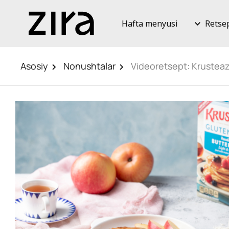
Hafta menyusi
Retse
Asosiy
Nonushtalar
Videoretsept: Krusteaz