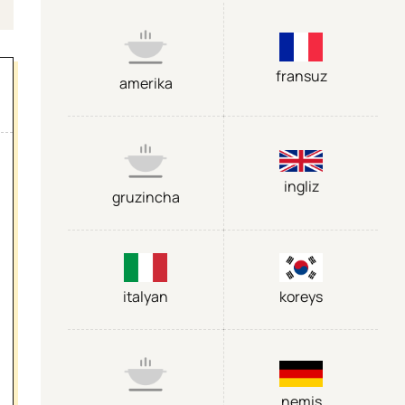
fransuz
amerika
ingliz
gruzincha
italyan
koreys
nemis