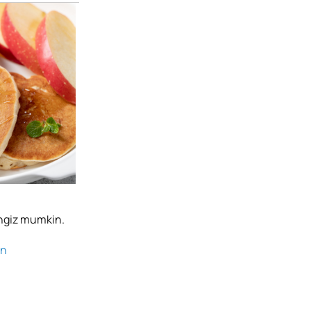
ingiz mumkin.
an