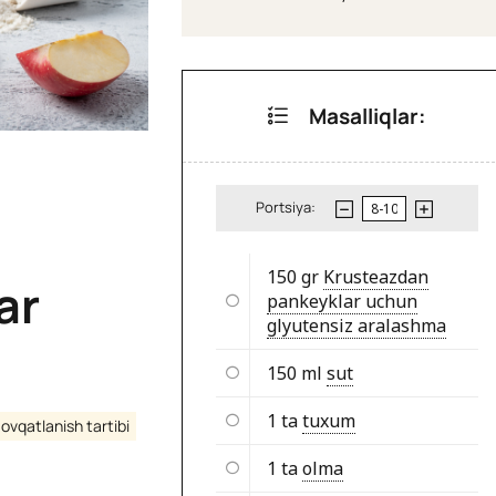
Masalliqlar:
Portsiya:
150 gr
Krusteazdan
ar
pankeyklar uchun
glyutensiz aralashma
150 ml
sut
1 ta
tuxum
i ovqatlanish tartibi
1 ta
olma