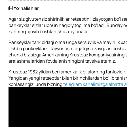
Yo’nalishlar
Agar siz glyutensiz shirinliklar retseptini izlayotgan bo’ls
pankeyklar sizlar uchun haqiqiy topilma bo’ladi. Bunday 
kunning ajoyib boshlanishiga aylanadi.
Pankeyklar tarkibidagi olma unga sersuvlik va mayinlik xa
Ushbu pankeyklarni tayyorlash faqatgina zavqdan boshq
chunki biz sizga Amerikaning
Krusteaz kompaniyasining 
aralashmalaridan foydalanishingizni tavsiya etamiz.
Krusteaz 1932 yildan beri amerikalik oilalarning tanlovidir.
Yangidan yangi retseptlar bilan birinchilardan bo’lib tanis
xohlasangiz, unda bizning
telegram kanalimizga albatta a’