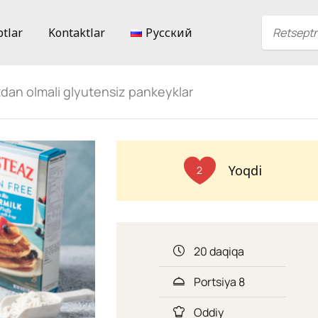
ptlar
Kontaktlar
Русский
dan olmali glyutensiz pankeyklar
Yoqdi
2
20 daqiqa
Portsiya 8
Oddiy