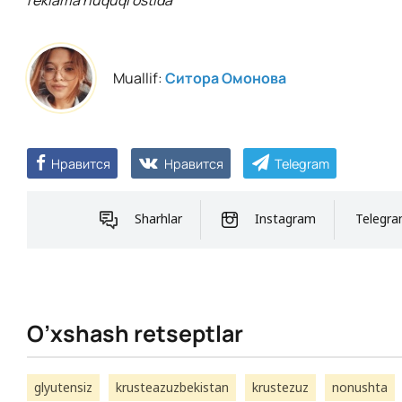
reklama huquqi ostida
Muallif:
Ситора Омонова
Нравится
Нравится
Telegram
Sharhlar
Instagram
Telegr
O’xshash retseptlar
glyutensiz
krusteazuzbekistan
krustezuz
nonushta