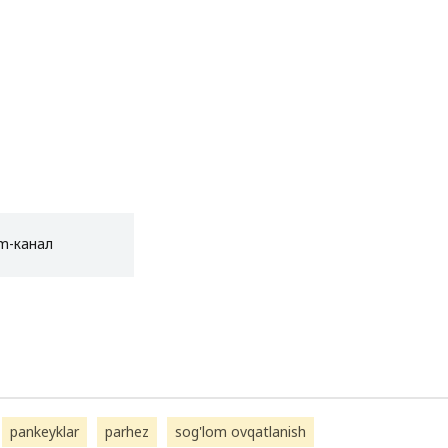
am-канал
pankeyklar
parhez
sog'lom ovqatlanish