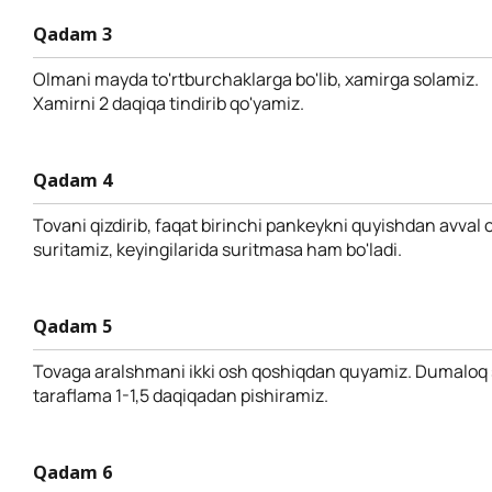
Qadam 3
Olmani mayda to'rtburchaklarga bo'lib, xamirga solamiz.
Xamirni 2 daqiqa tindirib qo'yamiz.
Qadam 4
Tovani qizdirib, faqat birinchi pankeykni quyishdan avval o'
suritamiz, keyingilarida suritmasa ham bo'ladi.
Qadam 5
Tovaga aralshmani ikki osh qoshiqdan quyamiz. Dumaloq sh
taraflama 1-1,5 daqiqadan pishiramiz.
Qadam 6