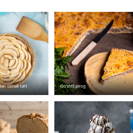
an olmali tart
Go’shtli pirog