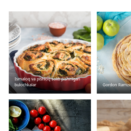
Ismaloq va pishloq solib pishirilgan
bulochkalar
Gordon Ramzid