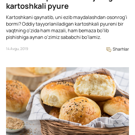
kartoshkali pyure
Kartoshkani qaynatib, uni ezib maydalashdan osonrog’i
bormi? Oddiy tayyorlaniladigan kartoshkali pyureni bir
vaqtning o’zida ham mazali, ham bemaza bo’lib
pishishiga aynan o’zimiz sababchi bo’lamiz.
14 Avgu, 2019
Sharhlar