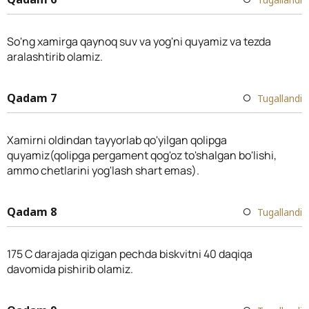
So'ng xamirga qaynoq suv va yog'ni quyamiz va tezda
aralashtirib olamiz.
Qadam 7
Tugallandi
Xamirni oldindan tayyorlab qo'yilgan qolipga
quyamiz(qolipga pergament qog'oz to'shalgan bo'lishi,
ammo chetlarini yog'lash shart emas).
Qadam 8
Tugallandi
175 C darajada qizigan pechda biskvitni 40 daqiqa
davomida pishirib olamiz.