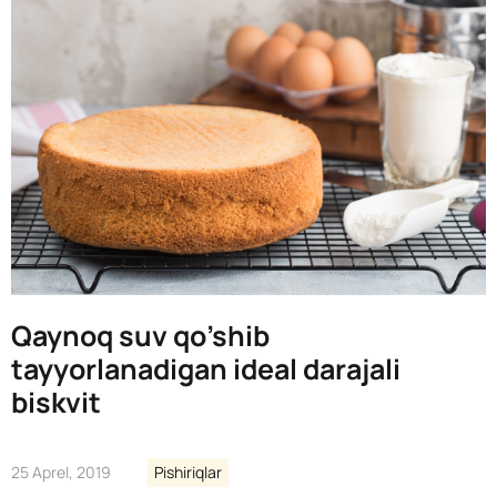
Qaynoq suv qo’shib
tayyorlanadigan ideal darajali
biskvit
25 Aprel, 2019
Pishiriqlar