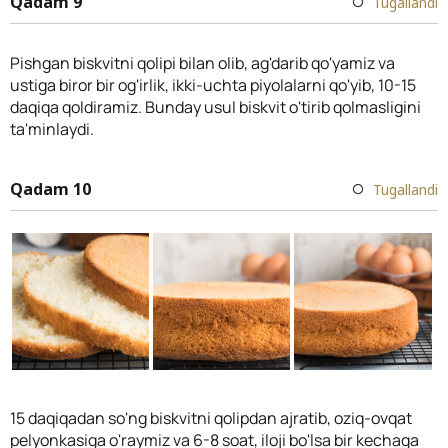
Qadam 9
Tugallandi
Pishgan biskvitni qolipi bilan olib, ag'darib qo'yamiz va
ustiga biror bir og'irlik, ikki-uchta piyolalarni qo'yib, 10-15
daqiqa qoldiramiz. Bunday usul biskvit o'tirib qolmasligini
ta'minlaydi.
Qadam 10
Tugallandi
15 daqiqadan so'ng biskvitni qolipdan ajratib, oziq-ovqat
pelyonkasiga o'raymiz va 6-8 soat, iloji bo'lsa bir kechaga