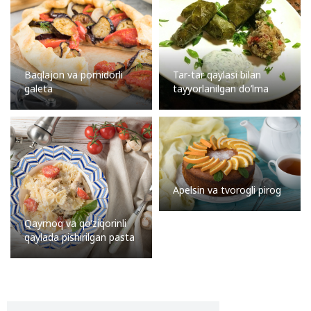
Baqlajon va pomidorli
Tar-tar qaylasi bilan
galeta
tayyorlanilgan do’lma
Apelsin va tvorogli pirog
Qaymoq va qo’ziqorinli
qaylada pishirilgan pasta