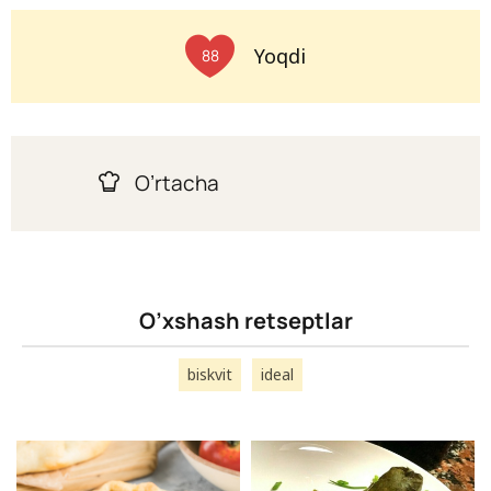
Yoqdi
88
O’rtacha
O’xshash retseptlar
biskvit
ideal