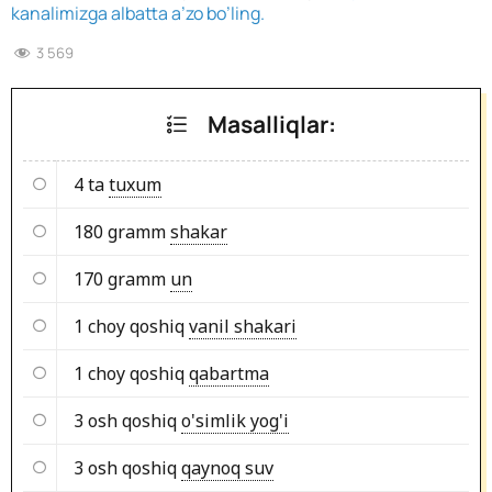
kanalimizga albatta a’zo bo’ling.
3 569
Masalliqlar:
4 ta
tuxum
180 gramm
shakar
170 gramm
un
1 choy qoshiq
vanil shakari
1 choy qoshiq
qabartma
3 osh qoshiq
o'simlik yog'i
3 osh qoshiq
qaynoq suv