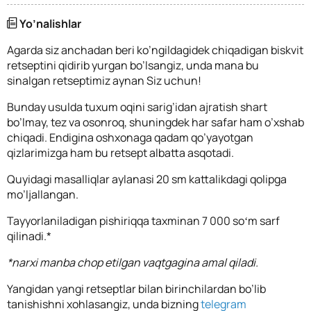
Yo’nalishlar
Agarda siz anchadan beri ko’ngildagidek chiqadigan biskvit
retseptini qidirib yurgan bo’lsangiz, unda mana bu
sinalgan retseptimiz aynan Siz uchun!
Bunday usulda tuxum oqini sarig’idan ajratish shart
bo’lmay, tez va osonroq, shuningdek har safar ham o’xshab
chiqadi. Endigina oshxonaga qadam qo’yayotgan
qizlarimizga ham bu retsept albatta asqotadi.
Quyidagi masalliqlar aylanasi 20 sm kattalikdagi qolipga
mo’ljallangan.
Tayyorlaniladigan pishiriqqa taxminan 7 000 soʻm sarf
qilinadi.*
*narxi manba chop etilgan vaqtgagina amal qiladi.
Yangidan yangi retseptlar bilan birinchilardan bo’lib
tanishishni xohlasangiz, unda bizning
telegram