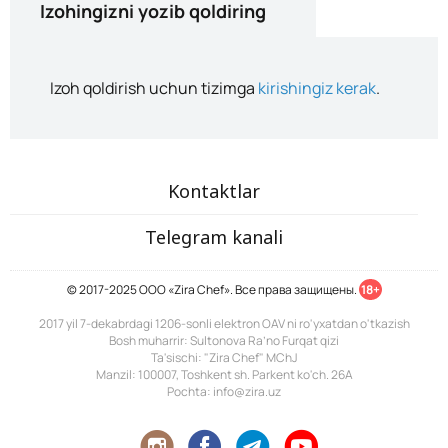
Izohingizni yozib qoldiring
Izoh qoldirish uchun tizimga
kirishingiz kerak
.
Kontaktlar
Telegram kanali
© 2017-2025 ООО «Zira Chef». Все права защищены.
18+
2017 yil 7-dekabrdagi 1206-sonli elektron OAV ni ro'yxatdan o'tkazish
Bosh muharrir: Sultonova Ra’no Furqat qizi
Ta'sischi: "Zira Chef" MChJ
Manzil: 100007, Toshkent sh. Parkent ko'ch. 26A
Pochta: info@zira.uz