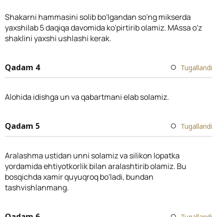
Shakarni hammasini solib bo'lgandan so'ng mikserda
yaxshilab 5 daqiqa davomida ko'pirtirib olamiz. MAssa o'z
shaklini yaxshi ushlashi kerak.
Qadam 4
Tugallandi
Alohida idishga un va qabartmani elab solamiz.
Qadam 5
Tugallandi
Aralashma ustidan unni solamiz va silikon lopatka
yordamida ehtiyotkorlik bilan aralashtirib olamiz. Bu
bosqichda xamir quyuqroq bo'ladi, bundan
tashvishlanmang.
Qadam 6
Tugallandi