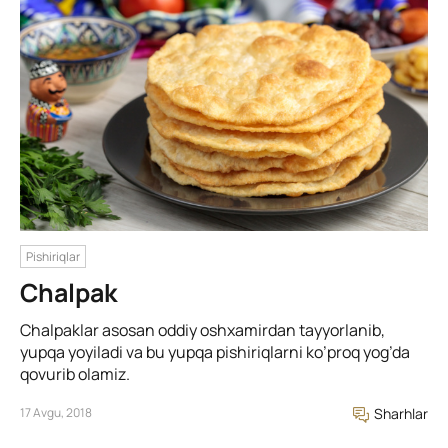
Pishiriqlar
Chalpak
Chalpaklar asosan oddiy oshxamirdan tayyorlanib,
yupqa yoyiladi va bu yupqa pishiriqlarni ko’proq yog’da
qovurib olamiz.
17 Avgu, 2018
Sharhlar