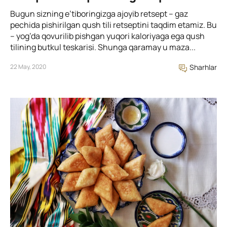
Bugun sizning e’tiboringizga ajoyib retsept – gaz
pechida pishirilgan qush tili retseptini taqdim etamiz. Bu
– yog’da qovurilib pishgan yuqori kaloriyaga ega qush
tilining butkul teskarisi. Shunga qaramay u maza...
22 May, 2020
Sharhlar