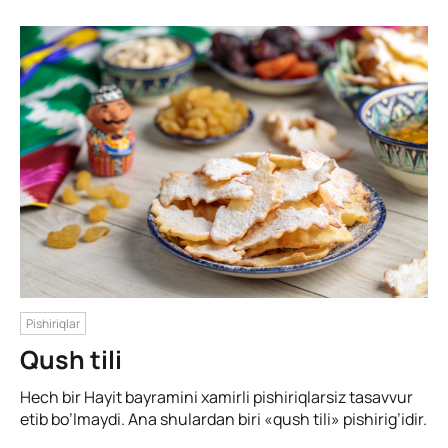
Pishiriqlar
Qush tili
Hech bir Hayit bayramini xamirli pishiriqlarsiz tasavvur
etib bo’lmaydi. Ana shulardan biri «qush tili» pishirig’idir.