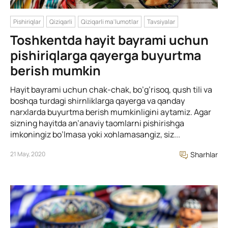
Pishiriqlar
Qiziqarli
Qiziqarli ma'lumotlar
Tavsiyalar
Toshkentda hayit bayrami uchun
pishiriqlarga qayerga buyurtma
berish mumkin
Hayit bayrami uchun chak-chak, bo’g’risoq, qush tili va
boshqa turdagi shirnliklarga qayerga va qanday
narxlarda buyurtma berish mumkinligini aytamiz. Agar
sizning hayitda an’anaviy taomlarni pishirishga
imkoningiz bo’lmasa yoki xohlamasangiz, siz...
21 May, 2020
Sharhlar