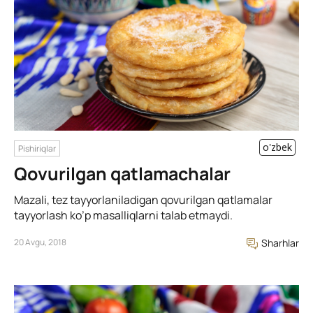
o'zbek
Pishiriqlar
Qovurilgan qatlamachalar
Mazali, tez tayyorlaniladigan qovurilgan qatlamalar
tayyorlash ko’p masalliqlarni talab etmaydi.
20 Avgu, 2018
Sharhlar