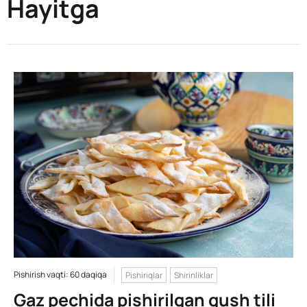
Hayitga
Pishirish vaqti: 60 daqiqa
Pishiriqlar
Shirinliklar
Gaz pechida pishirilgan qush tili