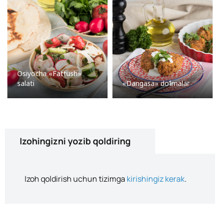
Osiyocha «Fattush»
salati
«Dangasa» do’lmalar
Izohingizni yozib qoldiring
Izoh qoldirish uchun tizimga
kirishingiz kerak
.