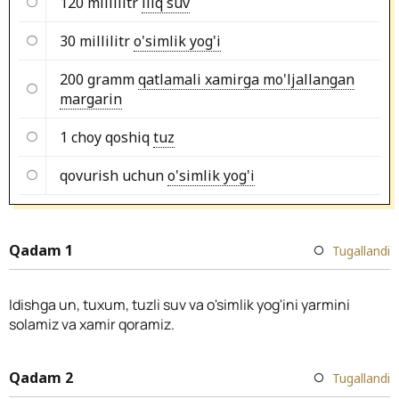
120 millilitr
iliq suv
30 millilitr
o'simlik yog'i
200 gramm
qatlamali xamirga mo'ljallangan
margarin
1 choy qoshiq
tuz
qovurish uchun
o'simlik yog'i
Qadam 1
Tugallandi
Idishga un, tuxum, tuzli suv va o'simlik yog'ini yarmini
solamiz va xamir qoramiz.
Qadam 2
Tugallandi