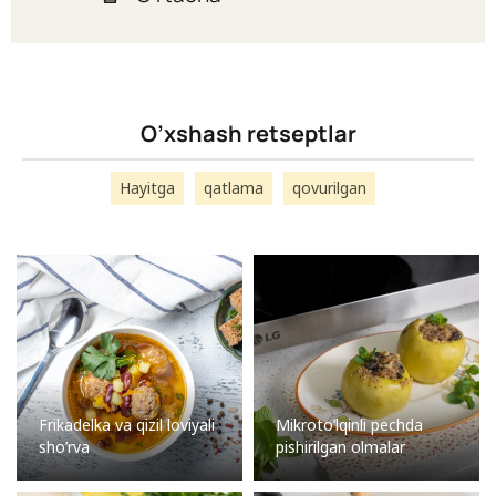
O’xshash retseptlar
Hayitga
qatlama
qovurilgan
Frikadelka va qizil loviyali
Mikroto’lqinli pechda
sho’rva
pishirilgan olmalar