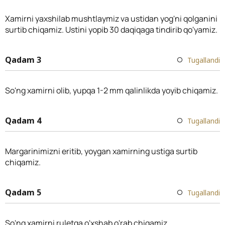
Xamirni yaxshilab mushtlaymiz va ustidan yog'ni qolganini
surtib chiqamiz. Ustini yopib 30 daqiqaga tindirib qo'yamiz.
Qadam 3
Tugallandi
So'ng xamirni olib, yupqa 1-2 mm qalinlikda yoyib chiqamiz.
Qadam 4
Tugallandi
Margarinimizni eritib, yoygan xamirning ustiga surtib
chiqamiz.
Qadam 5
Tugallandi
So'ng xamirni ruletga o'xshab o'rab chiqamiz.