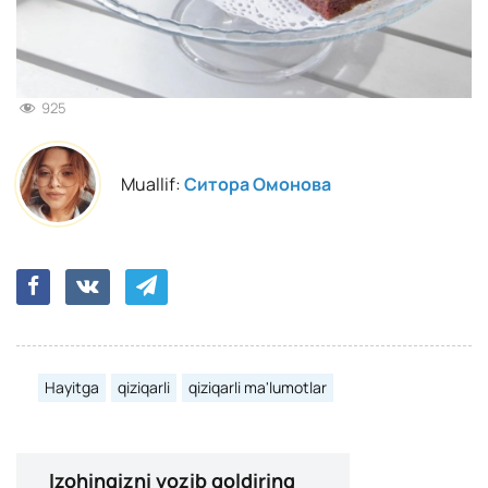
925
Muallif:
Ситора Омонова
Hayitga
qiziqarli
qiziqarli ma'lumotlar
Izohingizni yozib qoldiring