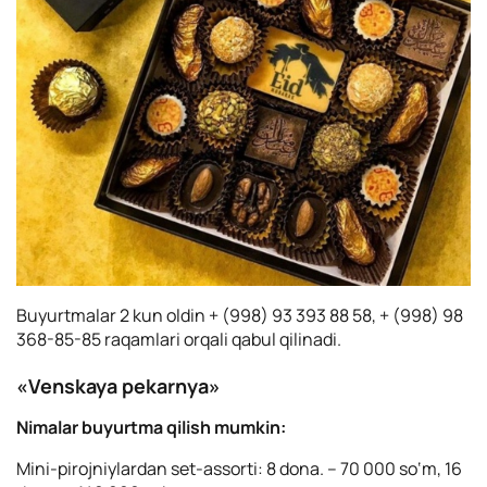
Buyurtmalar 2 kun oldin + (998) 93 393 88 58, + (998) 98
368-85-85 raqamlari orqali qabul qilinadi.
«Venskaya pekarnya»
Nimalar buyurtma qilish mumkin:
Mini-pirojniylardan set-assorti: 8 dona. – 70 000 so‘m, 16