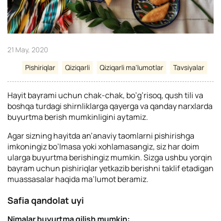
21 May, 2020
Pishiriqlar
Qiziqarli
Qiziqarli ma'lumotlar
Tavsiyalar
Hayit bayrami uchun chak-chak, bo’g’risoq, qush tili va
boshqa turdagi shirnliklarga qayerga va qanday narxlarda
buyurtma berish mumkinligini aytamiz.
Agar sizning hayitda an’anaviy taomlarni pishirishga
imkoningiz bo’lmasa yoki xohlamasangiz, siz har doim
ularga buyurtma berishingiz mumkin. Sizga ushbu yorqin
bayram uchun pishiriqlar yetkazib berishni taklif etadigan
muassasalar haqida ma’lumot beramiz.
Safia qandolat uyi
Nimalar buyurtma qilish mumkin: