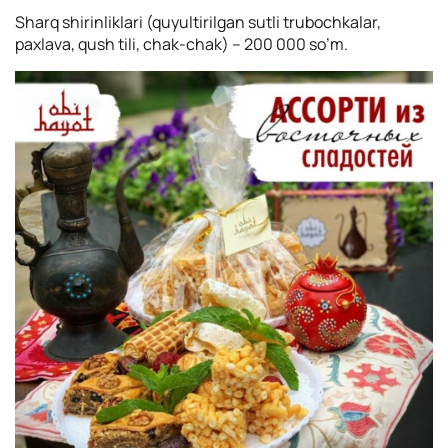
Sharq shirinliklari (quyultirilgan sutli trubochkalar,
paxlava, qush tili, chak-chak) – 200 000 so’m.