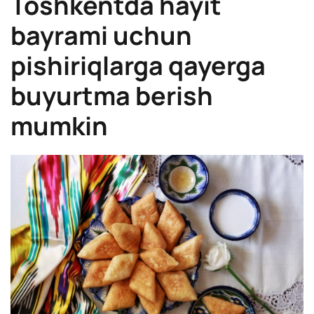
Toshkentda hayit
bayrami uchun
pishiriqlarga qayerga
buyurtma berish
mumkin