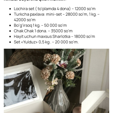
Lochira set ( to’plamda 4 dona) – 12000 so’m
Turkcha paxlava: mini-set – 28000 so’m, 1 kg. –
42000 so‘m
Bo’g’irsoq 1 kg. – 50 000 so‘m
Chak Chak 1 dona. – 35000 so‘m
Hayit uchun maxsus Sharlotka – 18000 so’m
Set «Yulduz» 0,5 kg . – 20 000 so‘m.