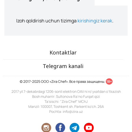
Izoh qoldirish uchun tizimga
kirishingiz kerak
.
Kontaktlar
Telegram kanali
© 2017-2025 ООО «Zira Chef». Все права защищены.
18+
2017 yil 7-dekabrdagi 1206-sonli elektron OAV ni ro'yxatdan o'tkazish
Bosh muharrir: Sultonova Ra’no Furqat qizi
Ta'sischi: "Zira Chef" MChJ
Manzil: 100007, Toshkent sh. Parkent ko'ch. 26A
Pochta: info@zira.uz