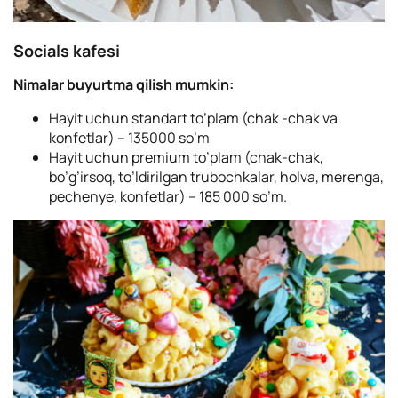
Socials kafesi
Nimalar buyurtma qilish mumkin:
Hayit uchun standart to’plam (chak -chak va
konfetlar) – 135000 so’m
Hayit uchun premium to’plam (chak-chak,
bo’g’irsoq, to’ldirilgan trubochkalar, holva, merenga,
pechenye, konfetlar) – 185 000 so’m.