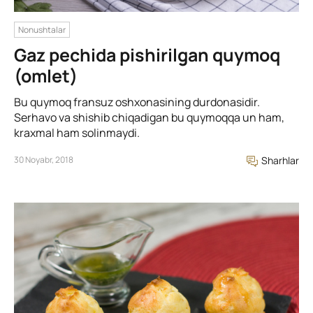
Nonushtalar
Gaz pechida pishirilgan quymoq
(omlet)
Bu quymoq fransuz oshxonasining durdonasidir.
Serhavo va shishib chiqadigan bu quymoqqa un ham,
kraxmal ham solinmaydi.
30 Noyabr, 2018
Sharhlar