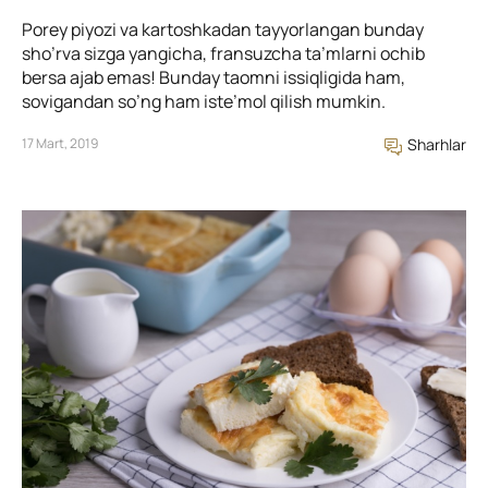
Porey piyozi va kartoshkadan tayyorlangan bunday
sho’rva sizga yangicha, fransuzcha ta’mlarni ochib
bersa ajab emas! Bunday taomni issiqligida ham,
sovigandan so’ng ham iste’mol qilish mumkin.
17 Mart, 2019
Sharhlar