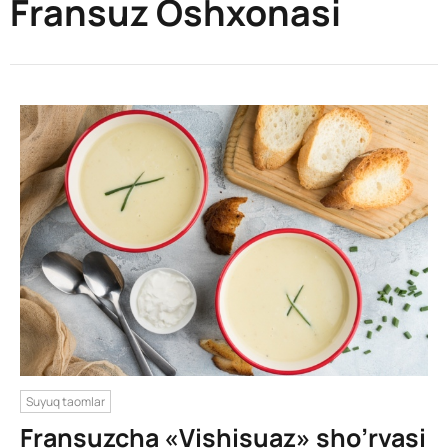
Fransuz Oshxonasi
Suyuq taomlar
Fransuzcha «Vishisuaz» sho’rvasi