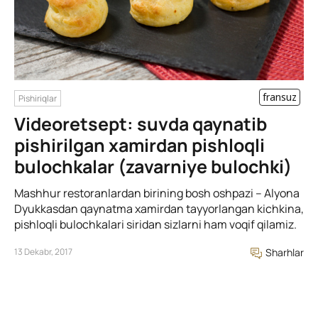
fransuz
Pishiriqlar
Videoretsept: suvda qaynatib
pishirilgan xamirdan pishloqli
bulochkalar (zavarniye bulochki)
Mashhur restoranlardan birining bosh oshpazi – Alyona
Dyukkasdan qaynatma xamirdan tayyorlangan kichkina,
pishloqli bulochkalari siridan sizlarni ham voqif qilamiz.
13 Dekabr, 2017
Sharhlar