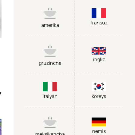
fransuz
amerika
ingliz
gruzincha
r
italyan
koreys
nemis
meksikancha