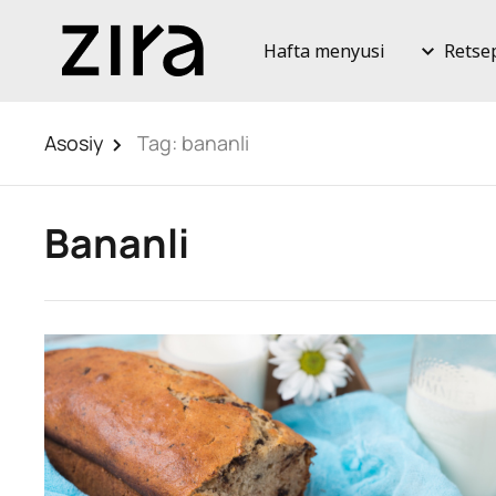
Hafta menyusi
Retse
Asosiy
Tag:
bananli
Bananli