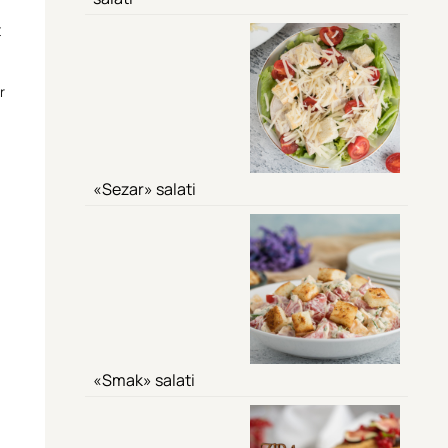
t
r
«Sezar» salati
«Smak» salati