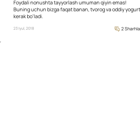
Foydali nonushta tayyorlash umuman qiyin emas!
Buning uchun bizga faqat banan, tvorog va oddiy yogur
kerak bo’ladi.
23 Iyul, 2018
2 Sharhla
r