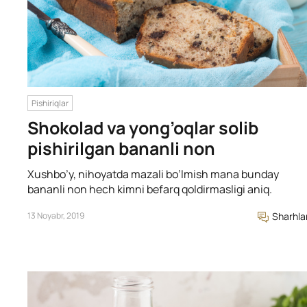
Pishiriqlar
Shokolad va yong’oqlar solib
pishirilgan bananli non
Xushbo’y, nihoyatda mazali bo’lmish mana bunday
bananli non hech kimni befarq qoldirmasligi aniq.
13 Noyabr, 2019
Sharhla