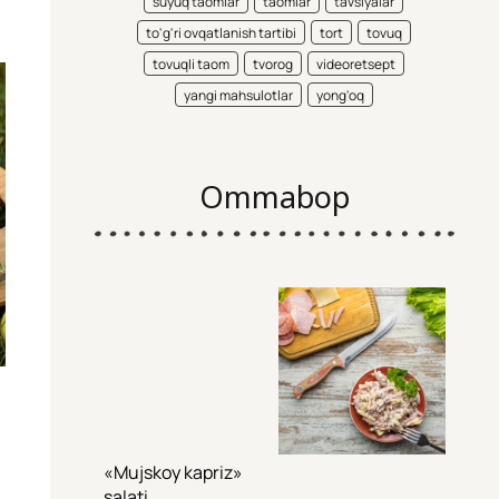
suyuq taomlar
taomlar
tavsiyalar
to'g'ri ovqatlanish tartibi
tort
tovuq
tovuqli taom
tvorog
videoretsept
yangi mahsulotlar
yong'oq
Ommabop
«Mujskoy kapriz»
salati