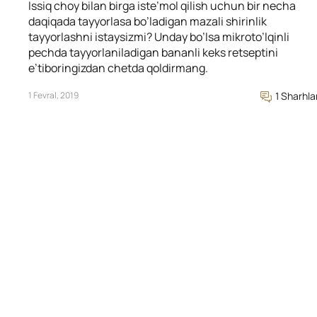
Issiq choy bilan birga iste’mol qilish uchun bir necha
daqiqada tayyorlasa bo’ladigan mazali shirinlik
tayyorlashni istaysizmi? Unday bo’lsa mikroto’lqinli
pechda tayyorlaniladigan bananli keks retseptini
e’tiboringizdan chetda qoldirmang.
1 Fevral, 2019
1 Sharhla