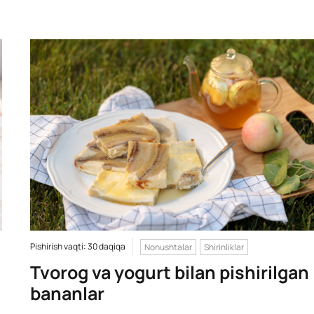
Pishirish vaqti: 30 daqiqa
Nonushtalar
Shirinliklar
Tvorog va yogurt bilan pishirilgan
bananlar