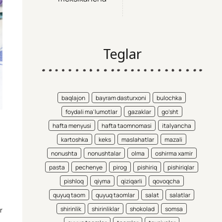
Teglar
baqlajon
bayram dasturxoni
bulochka
foydali ma'lumotlar
gazaklar
go'sht
hafta menyusi
hafta taomnomasi
italyancha
kartoshka
keks
maslahatlar
mazali
nonushta
nonushtalar
olma
oshirma xamir
pasta
pechenye
pirog
pishiriq
pishiriqlar
pishloq
qiyma
qiziqarli
qovoqcha
quyuq taom
quyuq taomlar
salat
salatlar
shirinlik
shirinliklar
shokolad
somsa
r