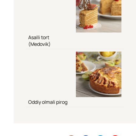
Asalli tort
(Medovik)
Oddiy olmali pirog