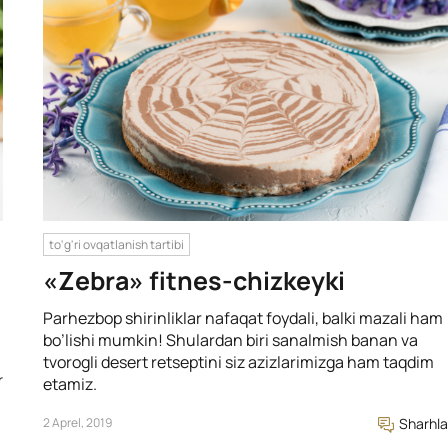
to'g'ri ovqatlanish tartibi
«Zebra» fitnes-chizkeyki
Parhezbop shirinliklar nafaqat foydali, balki mazali ham
bo’lishi mumkin! Shulardan biri sanalmish banan va
tvorogli desert retseptini siz azizlarimizga ham taqdim
r
etamiz.
2 Aprel, 2019
Sharhla