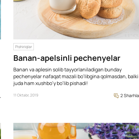
Pishiriqlar
Banan-apelsinli pechenyelar
Banan va aplesin solib tayyorlaniladigan bunday
pechenyelar nafaqat mazali bo’libgina qolmasdan, balki
juda ham xushbo’y bo’lib pishadi!
11 Oktabr, 2019
2 Sharhla
r