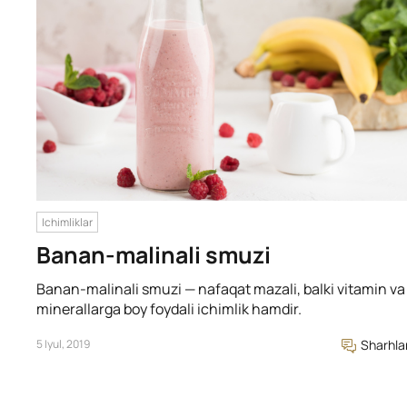
Ichimliklar
Banan-malinali smuzi
Banan-malinali smuzi — nafaqat mazali, balki vitamin va
minerallarga boy foydali ichimlik hamdir.
5 Iyul, 2019
Sharhla