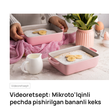
Videoretsept
Videoretsept: Mikroto’lqinli
pechda pishirilgan bananli keks