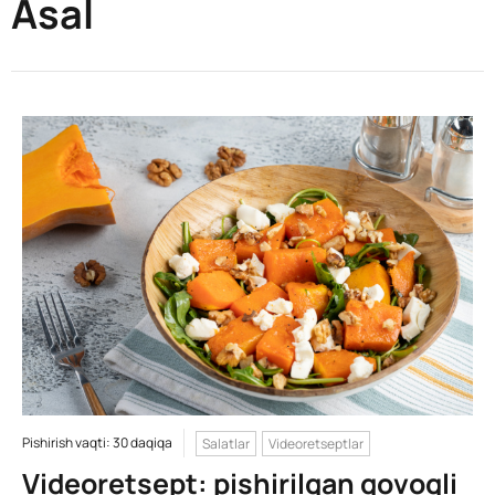
Asal
Pishirish vaqti: 30 daqiqa
Salatlar
Videoretseptlar
Videoretsept: pishirilgan qovoqli