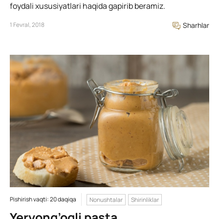
foydali xususiyatlari haqida gapirib beramiz.
1 Fevral, 2018
Sharhlar
Pishirish vaqti: 20 daqiqa
Nonushtalar
Shirinliklar
Yeryong’oqli pasta