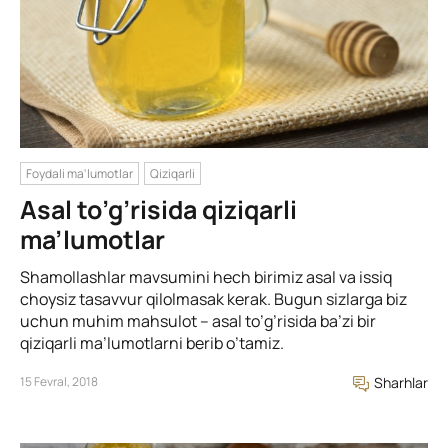
Foydali ma'lumotlar
Qiziqarli
Asal to’g’risida qiziqarli
ma’lumotlar
Shamollashlar mavsumini hech birimiz asal va issiq
choysiz tasavvur qilolmasak kerak. Bugun sizlarga biz
uchun muhim mahsulot – asal to’g’risida ba’zi bir
qiziqarli ma’lumotlarni berib o’tamiz.
15 Fevral, 2018
Sharhlar