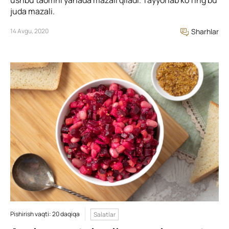
ushbu taomni yanada mazali qiladi. Tayyorlab ko’ring bu
juda mazali.
14 Avgu, 2020
Sharhlar
Pishirish vaqti: 20 daqiqa
Salatlar