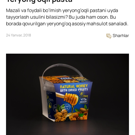
Mazali va foydali bo’lmish yeryong’oqli pastani uyda
tayyorlash usulini bilasizmi? Bu juda ham oson. Bu
borada qovurilgan yeryong’oq asosiy mahsulot sanaladi.
24 Yanvar, 2018
Sharhlar