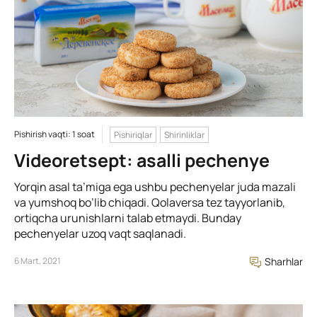
Pishirish vaqti: 1 soat
Pishiriqlar
Shirinliklar
Videoretsept: asalli pechenye
Yorqin asal ta’miga ega ushbu pechenyelar juda mazali
va yumshoq bo’lib chiqadi. Qolaversa tez tayyorlanib,
ortiqcha urunishlarni talab etmaydi. Bunday
pechenyelar uzoq vaqt saqlanadi.
6 Mart, 2021
Sharhlar