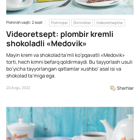
Pishirish vaqti: 2 soat
Pishiriqlar
Shirinliklar
Videoretseptlar
Videoretsept: plombir kremli
shokoladli «Medovik»
Mayin krem va shokolad ta’mli ko’pqavatli «Medovik»
torti, hech kimni befarq qoldirmaydi. Bu tayyorlash usuli
bo’yicha tayyorlangan qatlamlar xushbo’ asal isi va
shokolad ta’miga ega.
20 Avgu, 2022
Sharhlar