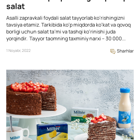
salat
Asalli zapravkali foydali salat tayyorlab ko’rishingizni
tavsiya etamiz. Tarkibida ko’p miqdorda ko’kat va qovoq
borligi uchun salat ta’mi va tashqi ko’rinishi juda
yorqindir. Tayyor taomning taxminiy narxi – 30 000...
1 Noyabr, 2022
Sharhlar