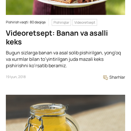
Pishirish vaqti: 80 daqiqa
Pishiriqlar
Videoretsept
Videoretsept: Banan va asalli
keks
Bugun sizlarga banan va asal solib pishirilgan, yong’oq
va xurmlar bilan to’yintirilgan juda mazali keks
pishirishni ko’rsatib beramiz.
19 Iyun, 2018
Sharhlar