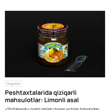
Yangiliklar
Peshtaxtalarida qiziqarli
mahsulotlar: Limonli asal
«Shifobaxsh» nomli ishlab chiqaruvchilar tomonidan