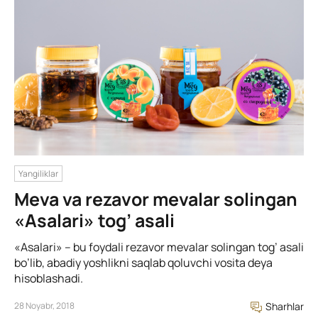
Yangiliklar
Meva va rezavor mevalar solingan
«Asalari» tog’ asali
«Asalari» – bu foydali rezavor mevalar solingan tog’ asali
bo’lib, abadiy yoshlikni saqlab qoluvchi vosita deya
hisoblashadi.
28 Noyabr, 2018
Sharhlar