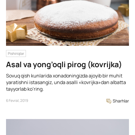
Pishiriqlar
Asal va yong’oqli pirog (kovrijka)
Sovuq qish kunlarida xonadoningizda ajoyib bir muhit
yaratishni istasangiz, unda asalli «kovrijka»dan albatta
tayyorlab ko’ring.
6 Fevral, 2019
Sharhlar