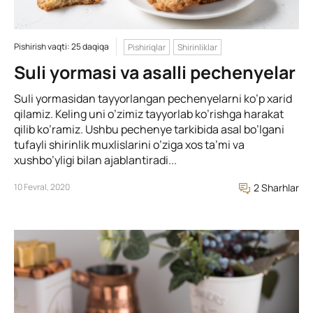
Pishirish vaqti: 25 daqiqa
Pishiriqlar
Shirinliklar
Suli yormasi va asalli pechenyelar
Suli yormasidan tayyorlangan pechenyelarni ko’p xarid
qilamiz. Keling uni o’zimiz tayyorlab ko’rishga harakat
qilib ko’ramiz. Ushbu pechenye tarkibida asal bo’lgani
tufayli shirinlik muxlislarini o’ziga xos ta’mi va
xushbo’yligi bilan ajablantiradi...
10 Fevral, 2020
2 Sharhlar