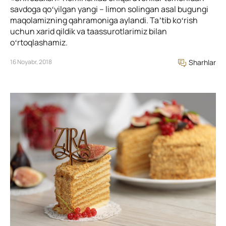
savdoga qoʻyilgan yangi – limon solingan asal bugungi
maqolamizning qahramoniga aylandi. Taʼtib koʻrish
uchun xarid qildik va taassurotlarimiz bilan
oʻrtoqlashamiz.
16 Noyabr, 2018
Sharhlar