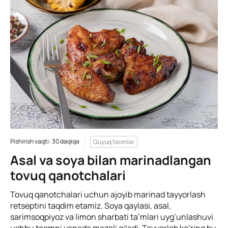
Pishirish vaqti: 30 daqiqa
Quyuq taomlar
Asal va soya bilan marinadlangan
tovuq qanotchalari
Tovuq qanotchalari uchun ajoyib marinad tayyorlash
retseptini taqdim etamiz. Soya qaylasi, asal,
sarimsoqpiyoz va limon sharbati ta’mlari uyg’unlashuvi