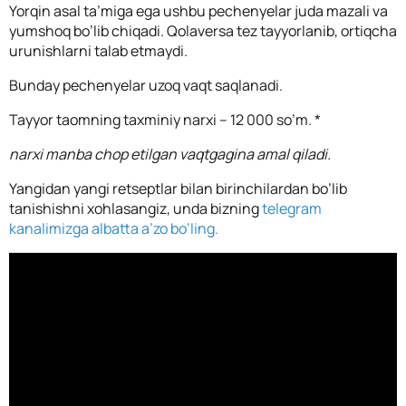
Yorqin asal ta’miga ega ushbu pechenyelar juda mazali va
yumshoq bo’lib chiqadi. Qolaversa tez tayyorlanib, ortiqcha
urunishlarni talab etmaydi.
Bunday pechenyelar uzoq vaqt saqlanadi.
Tayyor taomning taxminiy narxi – 12 000 so’m. *
narxi manba chop etilgan vaqtgagina amal qiladi.
Yangidan yangi retseptlar bilan birinchilardan bo’lib
tanishishni xohlasangiz, unda bizning
telegram
kanalimizga albatta a’zo bo’ling.