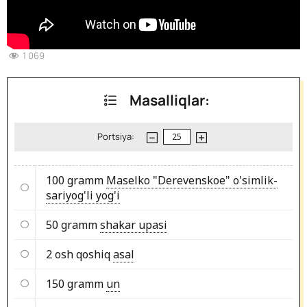
1 069
Masalliqlar:
Portsiya:
100 gramm
Maselko "Derevenskoe" o'simlik-
sariyog'li yog'i
50 gramm
shakar upasi
2 osh qoshiq
asal
150 gramm
un