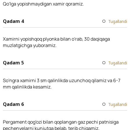
Qo'lga yopishmaydigan xamir qoramiz.
Qadam 4
Tugallandi
Xamirni yopishqoq plyonka bilan o'rab, 30 daqiqaga
muzlatgichga yuboramiz.
Qadam 5
Tugallandi
So'ngra xamirni 3 sm qalinlikda uzunchoq qilamiz va 6-7
mm qalinlikda kesamiz.
Qadam 6
Tugallandi
Pergament qog'ozi bilan qoplangan gaz pechi patnisiga
pechenyelarni kunjutga belab, terib chiqamiz.