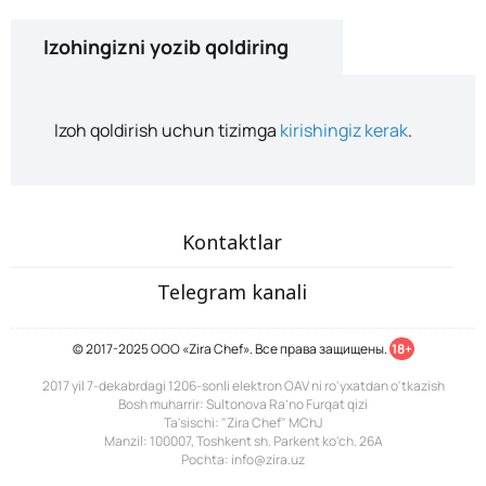
Izohingizni yozib qoldiring
Izoh qoldirish uchun tizimga
kirishingiz kerak
.
Kontaktlar
Telegram kanali
© 2017-2025 ООО «Zira Chef». Все права защищены.
18+
2017 yil 7-dekabrdagi 1206-sonli elektron OAV ni ro'yxatdan o'tkazish
Bosh muharrir: Sultonova Ra’no Furqat qizi
Ta'sischi: "Zira Chef" MChJ
Manzil: 100007, Toshkent sh. Parkent ko'ch. 26A
Pochta: info@zira.uz