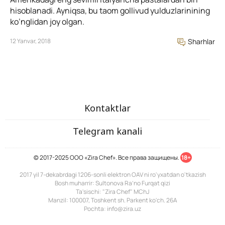
hisoblanadi. Ayniqsa, bu taom gollivud yulduzlarinining
ko’nglidan joy olgan.
12 Yanvar, 2018
Sharhlar
Kontaktlar
Telegram kanali
© 2017-2025 ООО «Zira Chef». Все права защищены.
18+
2017 yil 7-dekabrdagi 1206-sonli elektron OAV ni ro'yxatdan o'tkazish
Bosh muharrir: Sultonova Ra’no Furqat qizi
Ta'sischi: "Zira Chef" MChJ
Manzil: 100007, Toshkent sh. Parkent ko'ch. 26A
Pochta: info@zira.uz