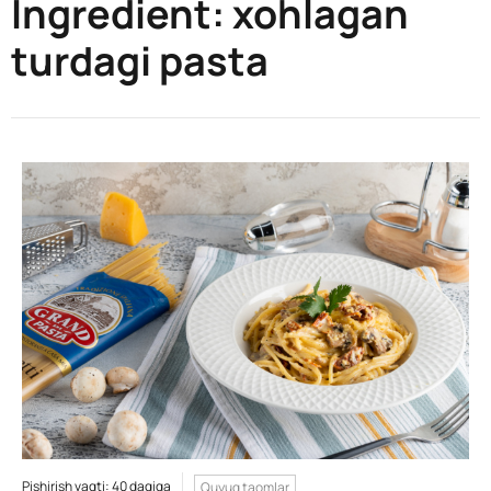
Ingredient:
xohlagan
turdagi pasta
Pishirish vaqti: 40 daqiqa
Quyuq taomlar