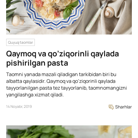
Quyuq taomlar
Qaymoq va qo’ziqorinli qaylada
pishirilgan pasta
Taomni yanada mazali qiladigan tarkibidan biri bu
albatta qaylasidir. Qaymoq va qo’ziqorinli qaylada
tayyorlanilgan pasta tez tayyorlanib, taomnomangizni
yangilashga xizmat qiladi.
14 Noyabr, 2019
Sharhlar