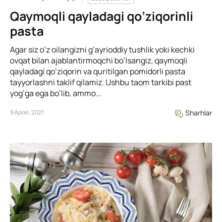
Qaymoqli qayladagi qo’ziqorinli
pasta
Agar siz o’z oilangizni g’ayrioddiy tushlik yoki kechki
ovqat bilan ajablantirmoqchi bo’lsangiz, qaymoqli
qayladagi qo’ziqorin va quritilgan pomidorli pasta
tayyorlashni taklif qilamiz. Ushbu taom tarkibi past
yog’ga ega bo’lib, ammo...
9 Aprel, 2021
Sharhlar