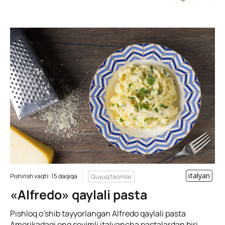
italyan
Pishirish vaqti: 15 daqiqa
Quyuq taomlar
«Alfredo» qaylali pasta
Pishloq o’shib tayyorlangan Alfredo qaylali pasta
Amerikadagi eng sevimli italyancha pastalardan biri