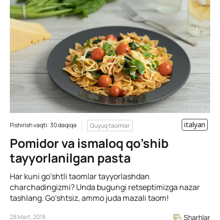
italyan
Pishirish vaqti: 30 daqiqa
Quyuq taomlar
Pomidor va ismaloq qo’shib
tayyorlanilgan pasta
Har kuni go’shtli taomlar tayyorlashdan
charchadingizmi? Unda bugungi retseptimizga nazar
tashlang. Go’shtsiz, ammo juda mazali taom!
28 Mart, 2018
Sharhlar