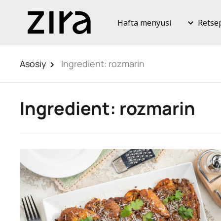
Hafta menyusi
Retse
Asosiy
Ingredient:
rozmarin
Ingredient:
rozmarin