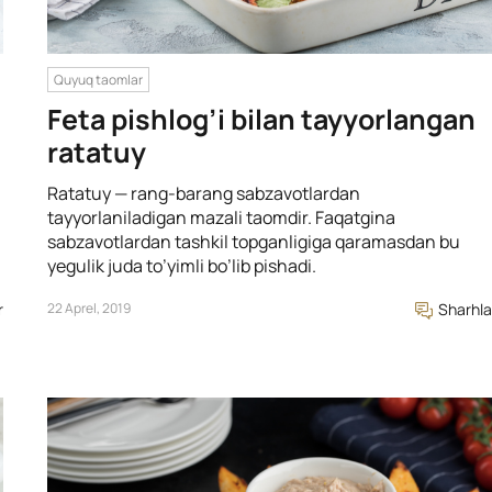
Quyuq taomlar
Feta pishlog’i bilan tayyorlangan
ratatuy
Ratatuy — rang-barang sabzavotlardan
tayyorlaniladigan mazali taomdir. Faqatgina
sabzavotlardan tashkil topganligiga qaramasdan bu
yegulik juda to’yimli bo’lib pishadi.
r
22 Aprel, 2019
Sharhla