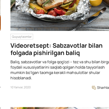
Quyuq taomlar
Videoretsept: Sabzavotlar bilan
folgada pishirilgan baliq
Baliq, sabzavotlar va folga qog’ozi – tez va shu bilan birg
foydali xususiyatlarini saqlab qolgan holda tayyorlash
mumkin bo’lgan taomga kerakli mahsulotlar shular
hisoblanadi.
r
10 Yanvar, 2020
Sharhla