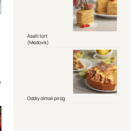
Asalli tort
(Medovik)
r
Oddiy olmali pirog