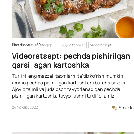
Pishirish vaqti: 50 daqiqa
Quyuq taomlar
Videoretsept
Videoretsept: pechda pishirilgan
qarsillagan kartoshka
Turli xil eng mazzali taomlarni ta’tib ko’rish mumkin,
ammo pechda pishirilgan kartoshkani barcha sevadi.
Ajoyib ta’mli va juda oson tayyorlanadigan pechda
pishirilgan kartoshka tayyorlashni taklif qilamiz.
24 Noyabr, 2022
Sharhla