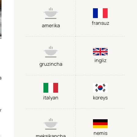
fransuz
amerika
ingliz
gruzincha
a
italyan
koreys
r
nemis
meksikancha