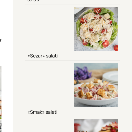
r
«Sezar» salati
«Smak» salati