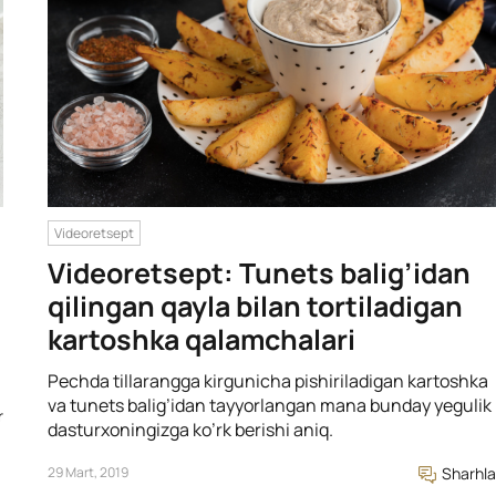
Videoretsept
Videoretsept: Tunets balig’idan
qilingan qayla bilan tortiladigan
kartoshka qalamchalari
Pechda tillarangga kirgunicha pishiriladigan kartoshka
va tunets balig’idan tayyorlangan mana bunday yegulik
r
dasturxoningizga ko’rk berishi aniq.
29 Mart, 2019
Sharhla