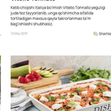
Kelib chiqishi Italiya bo’lmish Vitello Tonnato yeguligi
juda tez tayyorlanib, unga qo’shimcha sifatida
tortiladigan maxsus qayla takrorlanmas ta’m
bag’ishlashi shubhasiz.
13 May, 2019
Sharhla
r