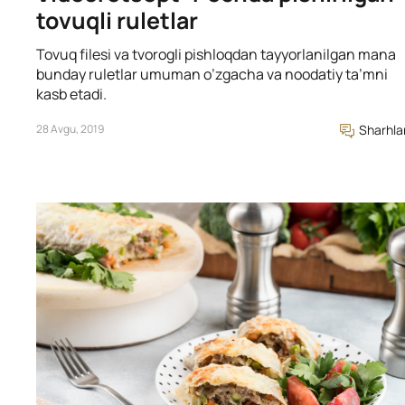
tovuqli ruletlar
Tovuq filesi va tvorogli pishloqdan tayyorlanilgan mana
bunday ruletlar umuman o’zgacha va noodatiy ta’mni
kasb etadi.
28 Avgu, 2019
Sharhla