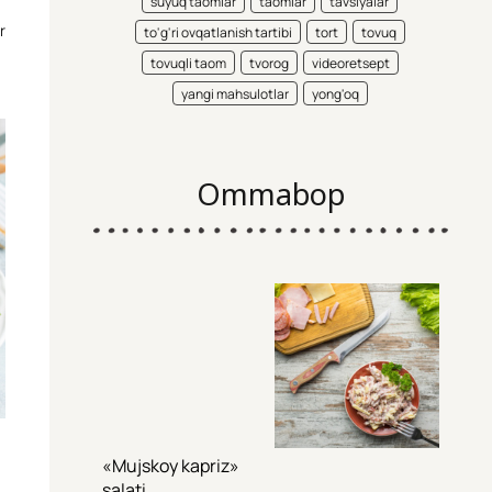
suyuq taomlar
taomlar
tavsiyalar
r
to'g'ri ovqatlanish tartibi
tort
tovuq
tovuqli taom
tvorog
videoretsept
yangi mahsulotlar
yong'oq
Ommabop
«Mujskoy kapriz»
salati