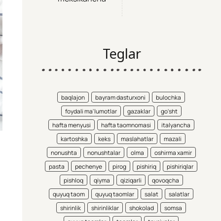
Teglar
baqlajon
bayram dasturxoni
bulochka
foydali ma'lumotlar
gazaklar
go'sht
hafta menyusi
hafta taomnomasi
italyancha
kartoshka
keks
maslahatlar
mazali
nonushta
nonushtalar
olma
oshirma xamir
pasta
pechenye
pirog
pishiriq
pishiriqlar
pishloq
qiyma
qiziqarli
qovoqcha
quyuq taom
quyuq taomlar
salat
salatlar
shirinlik
shirinliklar
shokolad
somsa