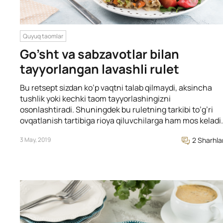
Quyuq taomlar
Go’sht va sabzavotlar bilan
tayyorlangan lavashli rulet
Bu retsept sizdan ko’p vaqtni talab qilmaydi, aksincha
tushlik yoki kechki taom tayyorlashingizni
osonlashtiradi. Shuningdek bu ruletning tarkibi to’g’ri
ovqatlanish tartibiga rioya qiluvchilarga ham mos keladi.
3 May, 2019
2 Sharhla