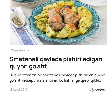
Quyuq taomlar
Smetanali qaylada pishiriladigan
quyon go’shti
Bugun o’zimizning smetanali qaylada pishirilgan quyon
go’shti retseptini sizlar bilan bo’lishishga qaror qildik.
18 Aprel, 2019
Sharhla