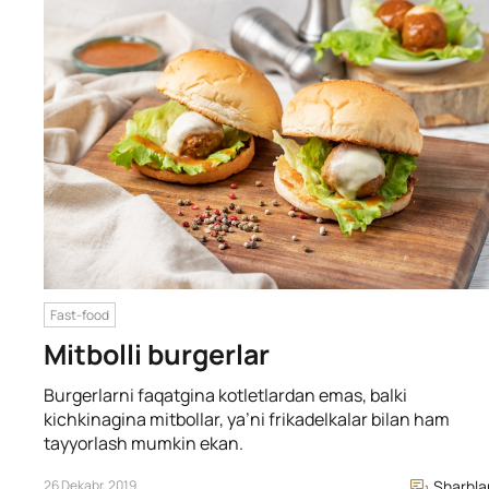
Fast-food
Mitbolli burgerlar
Burgerlarni faqatgina kotletlardan emas, balki
kichkinagina mitbollar, ya’ni frikadelkalar bilan ham
tayyorlash mumkin ekan.
26 Dekabr, 2019
Sharhla