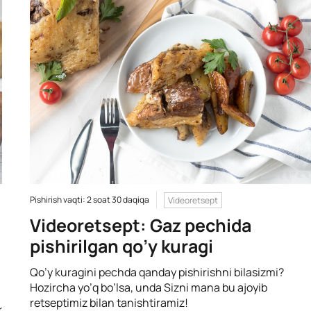
Pishirish vaqti: 2 soat 30 daqiqa
Videoretsept
Videoretsept: Gaz pechida
pishirilgan qo’y kuragi
Qo’y kuragini pechda qanday pishirishni bilasizmi?
Hozircha yo’q bo’lsa, unda Sizni mana bu ajoyib
retseptimiz bilan tanishtiramiz!
r