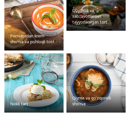
Quymoq va
sabzavotlardan
tayyorlanilgan tort
Pomidordan krem-
sho’rva va pishloqli tost
Qiyma va qo’ziqorinli
Nokli tart
sho’rva