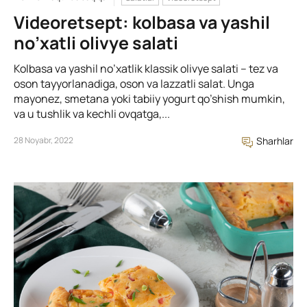
Videoretsept: kolbasa va yashil
no’xatli olivye salati
Kolbasa va yashil no’xatlik klassik olivye salati – tez va
oson tayyorlanadiga, oson va lazzatli salat. Unga
mayonez, smetana yoki tabiiy yogurt qo’shish mumkin,
va u tushlik va kechli ovqatga,...
28 Noyabr, 2022
Sharhlar