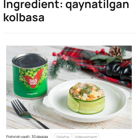
Ingredient:
qaynatilgan
kolbasa
Pishirish vaqti: 30 daqiqa
Salatlar
Videoretsept