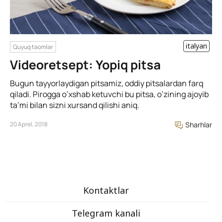
italyan
Quyuq taomlar
Videoretsept: Yopiq pitsa
Bugun tayyorlaydigan pitsamiz, oddiy pitsalardan farq
qiladi. Pirogga o’xshab ketuvchi bu pitsa, o’zining ajoyib
ta’mi bilan sizni xursand qilishi aniq.
20 Aprel, 2018
Sharhlar
Kontaktlar
Telegram kanali