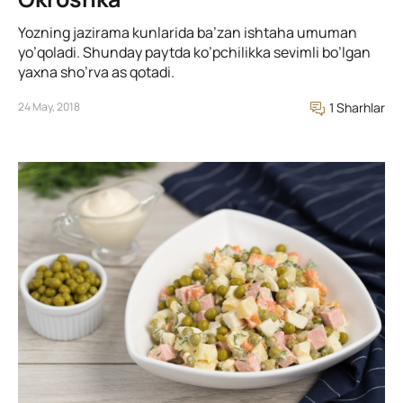
Yozning jazirama kunlarida ba’zan ishtaha umuman
yo’qoladi. Shunday paytda ko’pchilikka sevimli bo’lgan
yaxna sho’rva as qotadi.
24 May, 2018
1 Sharhlar