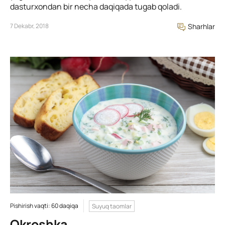
dasturxondan bir necha daqiqada tugab qoladi.
7 Dekabr, 2018
Sharhlar
Pishirish vaqti: 60 daqiqa
Suyuq taomlar
Okroshka