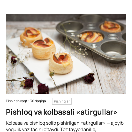
Pishirish vaqti: 30 daqiqa
Pishiriqlar
Pishloq va kolbasali «atirgullar»
Kolbasa va pishloq solib pishirilgan «atirgullar» — ajoyib
yegulik vazifasini o’taydi. Tez tayyorlanilib,