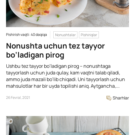
Pishirish vaqti: 40 daqiqa
Nonushtalar
Pishiriqlar
Nonushta uchun tez tayyor
bo’ladigan pirog
Ushbu tez tayyor bo’ladigan pirog – nonushtaga
tayyorlash uchun juda qulay, kam vaqtni talab qiladi,
ammo juda mazali bo’lib chiqadi. Uni tayyorlash uchun
mahsulotlar har bir uyda topilishi aniq. Aytgancha,...
26 Fevral, 2021
Sharhlar