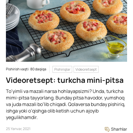
Pishirish vaqti: 80 daqiqa
Pishiriqlar
Videoretsept
Videoretsept: turkcha mini-pitsa
To’yimli va mazali narsa hohlayapsizmi? Unda, turkcha
mimi-pitsa tayyorlang. Bunday pitsa havodor, yumshoq
va juda mazali bo’lib chiqadi. Qolaversa bunday pishiriq,
ishga yoki o’qishga olib ketish uchun ajoyib
yegulikhamdir.
25 Yanvar, 2021
Sharhlar