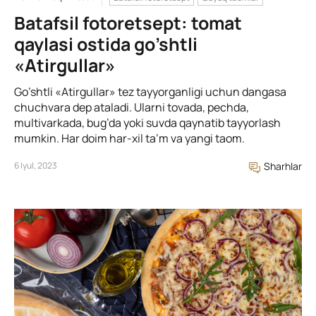
Batafsil fotoretsept: tomat
qaylasi ostida go’shtli
«Atirgullar»
Go’shtli «Atirgullar» tez tayyorganligi uchun dangasa
chuchvara dep ataladi. Ularni tovada, pechda,
multivarkada, bug’da yoki suvda qaynatib tayyorlash
mumkin. Har doim har-xil ta’m va yangi taom.
6 Iyul, 2023
Sharhlar