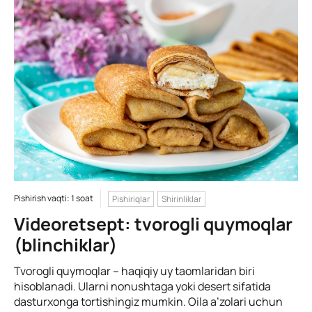
Pishirish vaqti: 1 soat
Pishiriqlar
Shirinliklar
Videoretsept: tvorogli quymoqlar
(blinchiklar)
Tvorogli quymoqlar – haqiqiy uy taomlaridan biri
hisoblanadi. Ularni nonushtaga yoki desert sifatida
dasturxonga tortishingiz mumkin. Oila a’zolari uchun