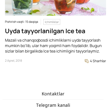
Pishirish vaqti: 15 daqiqa
Ichimliklar
Uyda tayyorlanilgan Ice tea
Mazali va chanqoqbosdi ichimliklarni uyda tayyorlash
mumkin bo’lib, ular ham yoqimli ham foydalidir. Bugun
sizlar bilan birgalikda Ice tea ichimligini tayyorlaymiz.
2 Aprel, 2018
4 Sharhlar
Kontaktlar
Telegram kanali