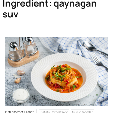
Ingredient:
qaynagan
suv
Pishirish vaqti: 1 soat
Batafsil fotoretsept
Quyuq taomlar