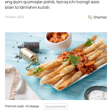
eng qiyini quymoqlar pishib, tezroq ichi tvorogli asos
bilan to’ldirilishini kutish.
10 Aprel, 2020
Sharhlar
Pishirish vaqti: 45 daqiqa
Quyuq taomlar