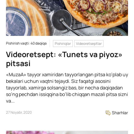
Pishirish vaqti: 40 daqiqa
Pishiriqlar
Videoretseptlar
Videoretsept: «Tunets va piyoz»
pitsasi
«MuzaA» tayyor xamiridan tayyorlangan pitsa ko’plab uy
bekalari uchun vaqtni tejaydi. Siz faqatgi asosini
tayyorlab, xamirga solsangiz bas, bir necha daqiqadan
so’ng pechdan issiqqina bo’lib chiqqan mazali pitsa sizni
va...
27 Noyabr, 2020
Sharhlar