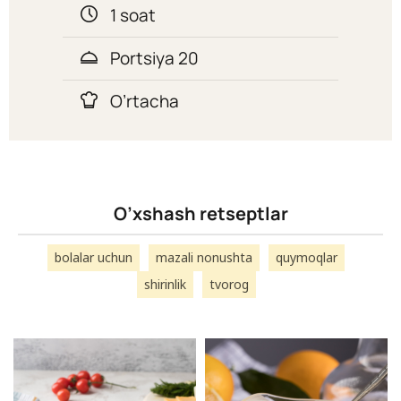
1 soat
Portsiya 20
O’rtacha
O’xshash retseptlar
bolalar uchun
mazali nonushta
quymoqlar
shirinlik
tvorog