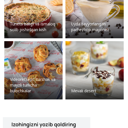
Tunets balig’i va ismaloq
Uyda tayyorlangan
solib pishirilgan kish
parhezbop mayonez
Videoretsept: turshak va
mayzli turkcha
bulochkalar
Mevali desert
Izohingizni yozib qoldiring