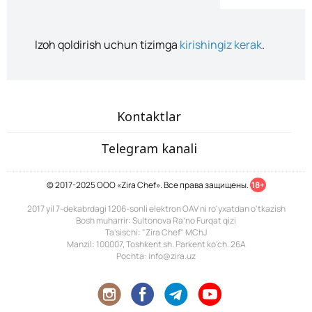
Izoh qoldirish uchun tizimga
kirishingiz kerak
.
Kontaktlar
Telegram kanali
© 2017-2025 ООО «Zira Chef». Все права защищены.
18+
2017 yil 7-dekabrdagi 1206-sonli elektron OAV ni ro'yxatdan o'tkazish
Bosh muharrir: Sultonova Ra’no Furqat qizi
Ta'sischi: "Zira Chef" MChJ
Manzil: 100007, Toshkent sh. Parkent ko'ch. 26A
Pochta: info@zira.uz