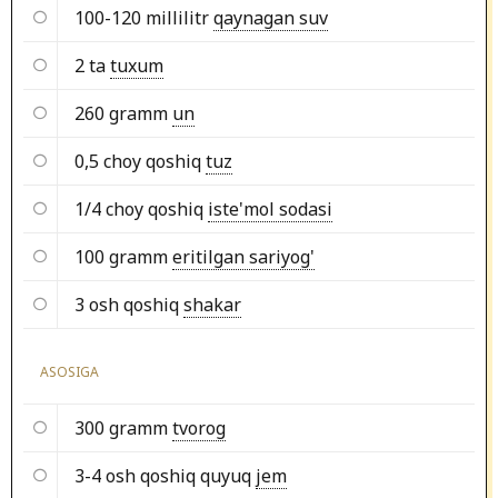
100-120 millilitr
qaynagan suv
2 ta
tuxum
260 gramm
un
0,5 choy qoshiq
tuz
1/4 choy qoshiq
iste'mol sodasi
100 gramm
eritilgan sariyog'
3 osh qoshiq
shakar
ASOSIGA
300 gramm
tvorog
3-4 osh qoshiq quyuq
jem