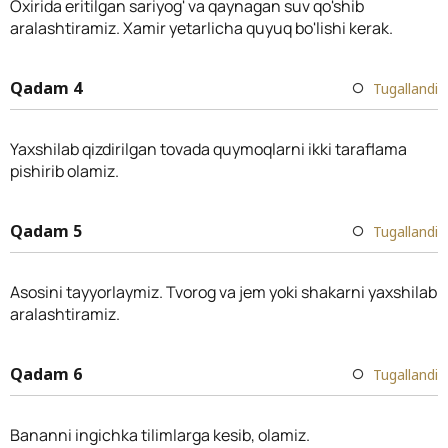
Oxirida eritilgan sariyog' va qaynagan suv qo'shib
aralashtiramiz. Xamir yetarlicha quyuq bo'lishi kerak.
Qadam 4
Tugallandi
Yaxshilab qizdirilgan tovada quymoqlarni ikki taraflama
pishirib olamiz.
Qadam 5
Tugallandi
Asosini tayyorlaymiz. Tvorog va jem yoki shakarni yaxshilab
aralashtiramiz.
Qadam 6
Tugallandi
Bananni ingichka tilimlarga kesib, olamiz.