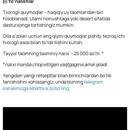
Yo’nalishlar
Tvorogli quymoqlar – haqiqiy uy taomlaridan biri
hisoblanadi. Ularni nonushtaga yoki desert sifatida
dasturxonga tortishingiz mumkin.
Oila a’zolari uchun eng qiyini quymoqlar pishib, tezroq ichi
tvorogli asos bilan to’ldirilishini kutish.
Tayyor taomning taxminiy narxi – 25 000 so’m. *
*
narxi manba chop etilgan vaqtgagina amal qiladi.
Yangidan yangi retseptlar bilan birinchilardan bo’lib
tanishishni xohlasangiz, unda bizning
telegram
kanalimizga albatta a’zo bo’ling.