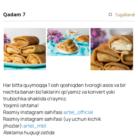
Qadam 7
Tugallandi
Har bitta quymoqqa 1 osh qoshiqdan tvorogli asos va bir
nechta banan bo'laklarini qo'yamiz va konvert yoki
trubochka shaklida o'raymiz.
Yoqimli ishtaha!
Rasmiy instagram sahifasi:
artel_official
Rasmiy instagram sahifasi (uy uchun kichik
jihozlar):
artel_mbt
Reklama huquqi ostida