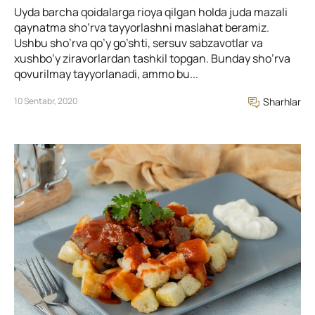
Uyda barcha qoidalarga rioya qilgan holda juda mazali
qaynatma sho’rva tayyorlashni maslahat beramiz.
Ushbu sho’rva qo’y go’shti, sersuv sabzavotlar va
xushbo’y ziravorlardan tashkil topgan. Bunday sho’rva
qovurilmay tayyorlanadi, ammo bu...
10 Sentabr, 2020
Sharhlar