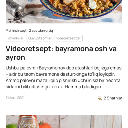
Pishirish vaqti: 2 soatdan ortiq
Ichimliklar
Quyuq taomlar
Videoretseptlar
Videoretsept: bayramona osh va
ayron
Ushbu palovni «Bayramona» deb atashlari bejizga emas
– axir bu taom bayramona dasturxonga to’liq loyiqdir.
Ammo palovni mazali qilb pishirish uchun siz bir nechta
sirlarni bilib olishingiz kerak. Hamma biladigan...
3 Mart, 2021
2 Sharhlar