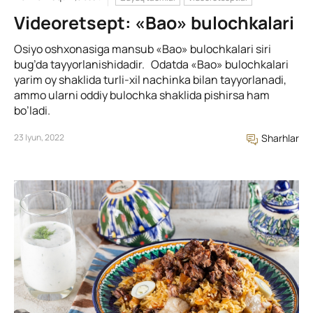
Videoretsept: «Bao» bulochkalari
Osiyo oshxonasiga mansub «Bao» bulochkalari siri
bug’da tayyorlanishidadir. Odatda «Bao» bulochkalari
yarim oy shaklida turli-xil nachinka bilan tayyorlanadi,
ammo ularni oddiy bulochka shaklida pishirsa ham
bo’ladi.
23 Iyun, 2022
Sharhlar