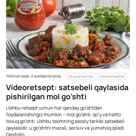
Pishirish vaqti: 2 soatdan ko'proq
Quyuq taomlar
Videoretseptlar
Videoretsept: satsebeli qaylasida
pishirilgan mol go’shti
Ushbu retsept uchun har qanday go’shtdan
foydalanishingiz mumkin – mol go’shti, qo’y va hatto
tovuq go’shti. Ushbu taomning asosiy tarkibi satsebeli
qaylasidir, u go’shtni mazali, sersuv va yumshoq qiladi.
Gestollo...