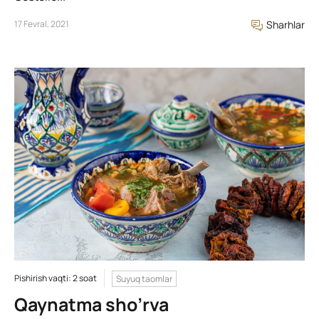
17 Fevral, 2021
Sharhlar
Pishirish vaqti: 2 soat
Suyuq taomlar
Qaynatma sho’rva