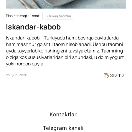
Pishirish vaqti: 1 soat
Quyuq taomlar
Iskandar-kabob
Iskandar-kabob – Turkiyada ham, boshqa davlatlarda
ham mashhur go’shtli taom hisoblanadi. Ushbu taomni
uyda tayyorlab ko’rishingizni tavsiya etamiz. Taomning
o’ziga xos xususiyatlaridan biri shundaki, u doim yogurt
yoki nordon qayla...
25 Iyun, 2020
Sharhlar
Kontaktlar
Telegram kanali