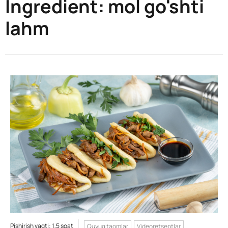
Ingredient:
mol go'shti
lahm
Pishirish vaqti: 1,5 soat
Quyuq taomlar
Videoretseptlar