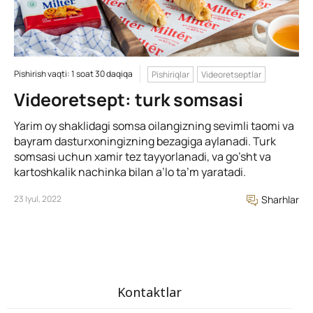
Pishirish vaqti: 1 soat 30 daqiqa
Pishiriqlar
Videoretseptlar
Videoretsept: turk somsasi
Yarim oy shaklidagi somsa oilangizning sevimli taomi va
bayram dasturxoningizning bezagiga aylanadi. Turk
somsasi uchun xamir tez tayyorlanadi, va go’sht va
kartoshkalik nachinka bilan a’lo ta’m yaratadi.
23 Iyul, 2022
Sharhlar
Kontaktlar