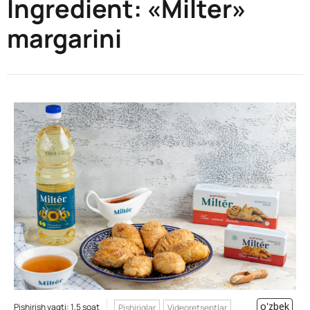
Ingredient:
«Milter»
margarini
o'zbek
Pishirish vaqti: 1,5 soat
Pishiriqlar
Videoretseptlar