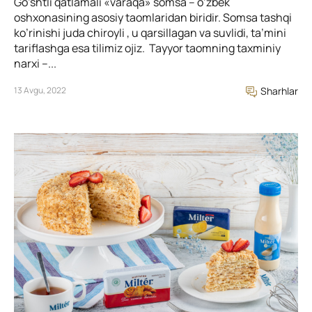
Go’shtli qatlamali «varaqa» somsa – o’zbek
oshxonasining asosiy taomlaridan biridir. Somsa tashqi
ko’rinishi juda chiroyli , u qarsillagan va suvlidi, ta’mini
tariflashga esa tilimiz ojiz. Tayyor taomning taxminiy
narxi –...
13 Avgu, 2022
Sharhlar