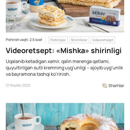
Pishirish vaqti: 2,5 soat
Pishiriqlar
Shirinliklar
Videoretsept
Videoretsept: «Mishka» shirinligi
Uqalanib ketadigan xamir, qalin merenga qatlami,
quyultirilgan sutli kremning uyg’unligi – ajoyib uyg’unlik
va bayramona tashqi ko’rinish.
21 Noyabr, 2022
Sharhlar