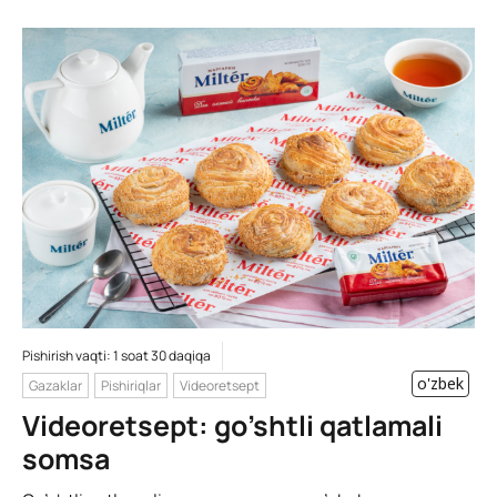
Pishirish vaqti: 1 soat 30 daqiqa
o'zbek
Gazaklar
Pishiriqlar
Videoretsept
Videoretsept: go’shtli qatlamali
somsa