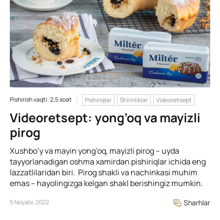
Pishirish vaqti: 2,5 soat
Pishiriqlar
Shirinliklar
Videoretsept
Videoretsept: yong’oq va mayizli
pirog
Xushbo’y va mayin yong’oq, mayizli pirog – uyda
tayyorlanadigan oshma xamirdan pishiriqlar ichida eng
lazzatlilaridan biri. Pirog shakli va nachinkasi muhim
emas – hayolingizga kelgan shakl berishingiz mumkin.
5 Noyabr, 2022
Sharhlar