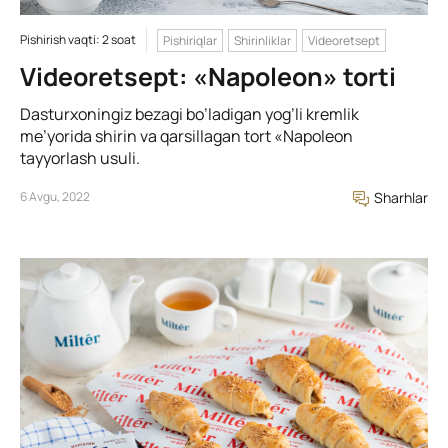
Pishirish vaqti: 2 soat
Pishiriqlar
Shirinliklar
Videoretsept
Videoretsept: «Napoleon» torti
Dasturxoningiz bezagi bo’ladigan yog’li kremlik
me’yorida shirin va qarsillagan tort «Napoleon
tayyorlash usuli.
6 Avgu, 2022
Sharhlar