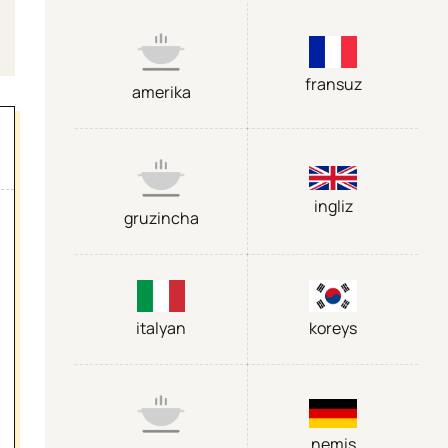
fransuz
amerika
ingliz
gruzincha
italyan
koreys
nemis