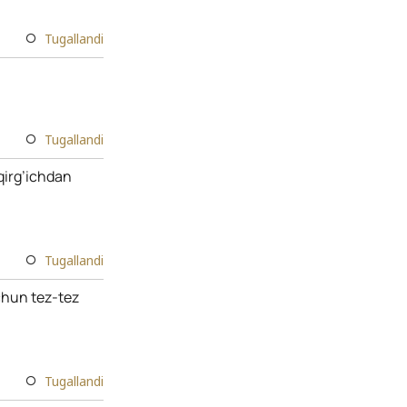
Tugallandi
Tugallandi
qirg’ichdan
Tugallandi
chun tez-tez
Tugallandi