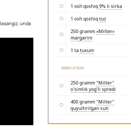
1 osh qoshiq
9% li sirka
1 osh qoshiq
tuz
hlasangiz, unda
250 gramm
«Milter»
margarini
1 ta
tuxum
KREM UCHUN
250 gramm
"Milter"
o'simlik yog'li spredi
400 gramm
"Milter"
quyultirilgan suti