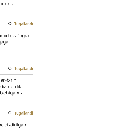
tiramiz.
Tugallandi
amida, so’ngra
iqaga
Tugallandi
ar-birini
 diametrlik
ib chiqamiz.
Tugallandi
a qizdirilgan