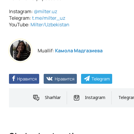
Instagram:
@milter.uz
Telegram:
t.me/milter_uz
YouTube:
Milter/Uzbekistan
Muallif:
Камола Мадгазиева
Нравится
Нравится
Telegram
Sharhlar
Instagram
Telegr