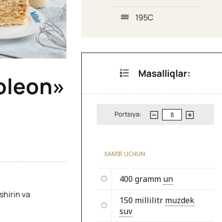
195C
Masalliqlar:
oleon»
Portsiya:
XAMIR UCHUN
400 gramm
un
shirin va
150 millilitr
muzdek
suv