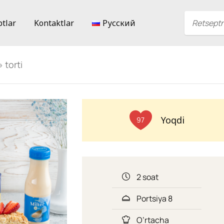
ptlar
Kontaktlar
Русский
 torti
Yoqdi
97
2 soat
Portsiya 8
O’rtacha