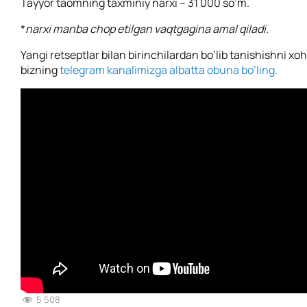
Tayyor taomning taxminiy narxi – 31 000 so’m.
*
narxi manba chop etilgan vaqtgagina amal qiladi.
Yangi retseptlar bilan birinchilardan bo’lib tanishishni xo
bizning
telegram kanalimizga albatta obuna bo’ling.
5 508