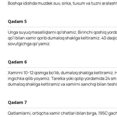
Boshqa idishda muzdek suv, sirka, tuxum va tuzni aralash
Qadam 5
Unga suyuq masalliqlarni qo’shamiz. Birinchi qoshiq yord
qo’l bilan xamir qorib dumaloq shaklga keltiramiz. 40 daq
sovutgichga qo’yamiz.
Qadam 6
Xamirni 10-12 qismga bo’lib, dumaloq shaklga keltiramiz. H
ingichka qilib yoyamiz. Tarelka yoki qolip yordamida 24 sm
dumaloq shaklga keltiramiz va xamirni sanchqi bilan tesh
Qadam 7
Qatlamlarni, ortiqcha xamir chetlari bilan birga, 195C gach