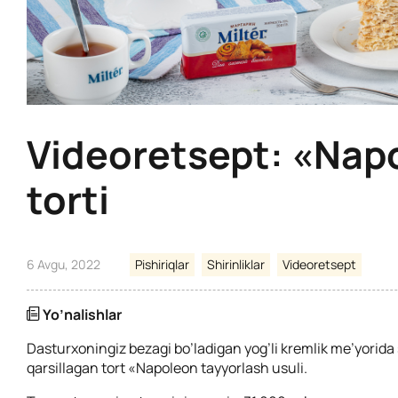
Videoretsept: «Nap
torti
6 Avgu, 2022
Pishiriqlar
Shirinliklar
Videoretsept
Yo’nalishlar
Dasturxoningiz bezagi bo’ladigan yog’li kremlik me’yorida 
qarsillagan tort «Napoleon tayyorlash usuli.