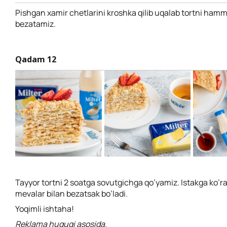
Pishgan xamir chetlarini kroshka qilib uqalab tortni ham
bezatamiz.
Qadam 12
Tayyor tortni 2 soatga sovutgichga qo’yamiz. Istakga ko’r
mevalar bilan bezatsak bo’ladi.
Yoqimli ishtaha!
Reklama huquqi asosida.