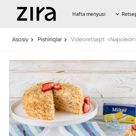
Hafta menyusi
Retse
Asosiy
Pishiriqlar
Videoretsept: «Napoleon»