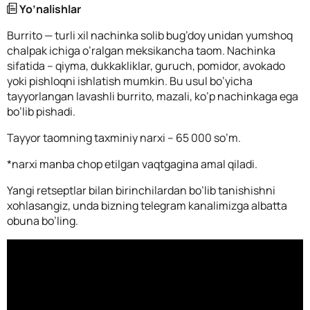
Yo’nalishlar
Burrito — turli xil nachinka solib bug’doy unidan yumshoq
chalpak ichiga o’ralgan meksikancha taom. Nachinka
sifatida – qiyma, dukkakliklar, guruch, pomidor, avokado
yoki pishloqni ishlatish mumkin. Bu usul bo’yicha
tayyorlangan lavashli burrito, mazali, ko’p nachinkaga ega
bo’lib pishadi.
Tayyor taomning taxminiy narxi – 65 000 so’m.
*narxi manba chop etilgan vaqtgagina amal qiladi.
Yangi retseptlar bilan birinchilardan bo’lib tanishishni
xohlasangiz, unda bizning telegram kanalimizga albatta
obuna bo’ling.