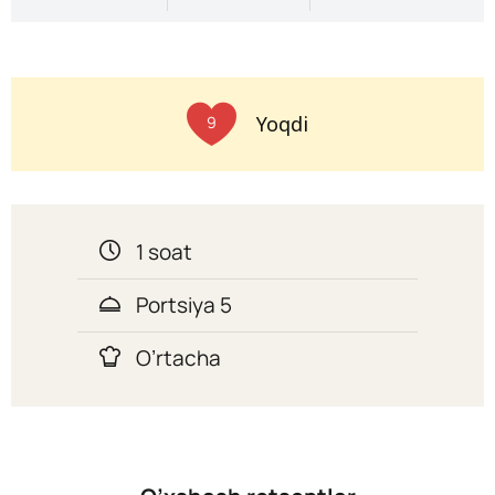
Yoqdi
9
1 soat
Portsiya 5
O’rtacha