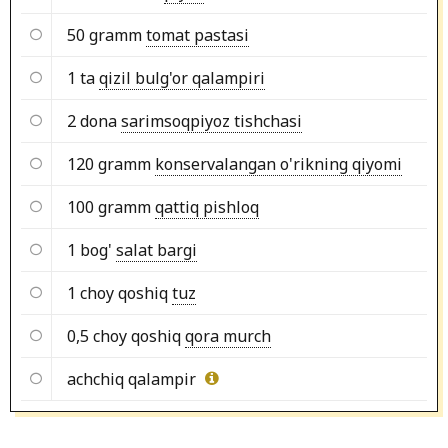
50 gramm
tomat pastasi
1 ta
qizil bulg'or qalampiri
2 dona
sarimsoqpiyoz tishchasi
120 gramm
konservalangan o'rikning qiyomi
100 gramm
qattiq pishloq
1 bog'
salat bargi
1 choy qoshiq
tuz
0,5 choy qoshiq
qora murch
achchiq qalampir