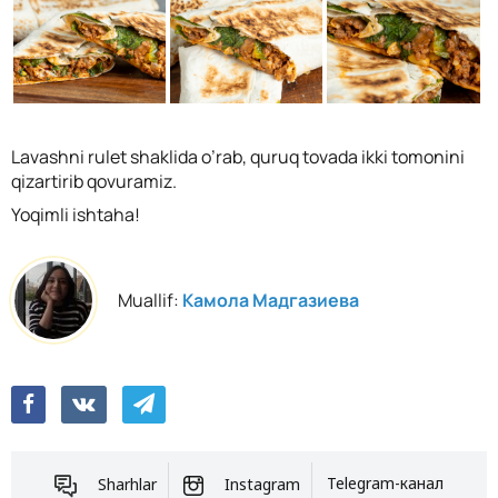
Lavashni rulet shaklida o’rab, quruq tovada ikki tomonini
qizartirib qovuramiz.
Yoqimli ishtaha!
Muallif:
Камола Мадгазиева
Sharhlar
Instagram
Telegram-канал