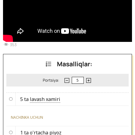
353
Masalliqlar:
Portsiya:
5 ta
lavash xamiri
NACHINKA UCHUN
1 ta o'rtacha
piyoz