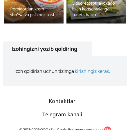
Videoretsept: avokado
Pomidordan krem-
bilan konservalangan
sho’rva va pishloqli tost
tunets balig’i
Izohingizni yozib qoldiring
Izoh qoldirish uchun tizimga
kirishingiz kerak
.
Kontaktlar
Telegram kanali
© 2017-2025 ООО «Zira Chef». Все права защищены.
18+