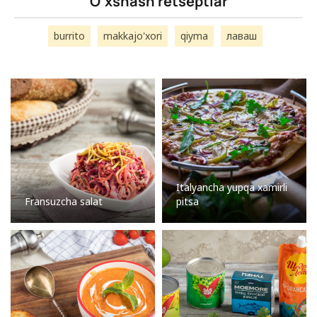
O’xshash retseptlar
burrito
makkajo'xori
qiyma
лаваш
Italyancha yupqa xamirli
Fransuzcha salat
pitsa