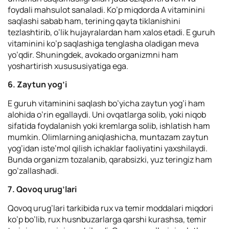
foydali mahsulot sanaladi. Ko’p miqdorda A vitaminini
saqlashi sabab ham, terining qayta tiklanishini
tezlashtirib, o’lik hujayralardan ham xalos etadi. E guruh
vitaminini ko’p saqlashiga tenglasha oladigan meva
yo’qdir. Shuningdek, avokado organizmni ham
yoshartirish xusususiyatiga ega.
6. Zaytun yog’i
Е guruh vitaminini saqlash bo’yicha zaytun yog’i ham
alohida o’rin egallaydi. Uni ovqatlarga solib, yoki niqob
sifatida foydalanish yoki kremlarga solib, ishlatish ham
mumkin. Olimlarning aniqlashicha, muntazam zaytun
yog’idan iste’mol qilish ichaklar faoliyatini yaxshilaydi.
Bunda organizm tozalanib, qarabsizki, yuz teringiz ham
go’zallashadi.
7. Qovoq urug’lari
Qovoq urug’lari tarkibida rux va temir moddalari miqdori
ko’p bo’lib, rux husnbuzarlarga qarshi kurashsa, temir