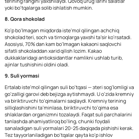
terining rangini yaxshilaydi. Qovoq urug’larini salatlar
yoki bo’tqalarga solib ishlatish mumkin.
8. Qora shokolad
Ko’p bo’lmagan miqdorda iste’mol qilingan achchiq
shokolad teri, soch va tirnoqlarga yaxshi ta’sir ko’rsatadi.
Asosiysi, 70% dan kam bo’lmagan kakaoni saqlovchi
sifatli shokoladdan xarid qilish lozim. Kakao
dukkaklaridagi antioksidantlar namlikni ushlab turib,
ajinlar tushishini oldini oladi.
9. Suli yormasi
Ertalab iste’mol qilingan suli bo’tqasi — зteri sog’lomligi va
go’zalligi garovi deb bejizga aytishmaydi. U o’zida kremniy
va biriktiruvchi to’qimalarni saqlaydi. Kremniy terining
silliqlashishini ta’minlasa, biriktiruvchi to’qima esa
shlaklardan organizmni tozalaydi. Faqat suli parchalarini
tanlashda ahamiyatliroq bo’ling, chunki foydali
sanaladigan suli yormalari 20-25 daqiqada pishishi kerak.
Tez tayyorlaniladigan bo’tqalar qayta ko’p ishlov