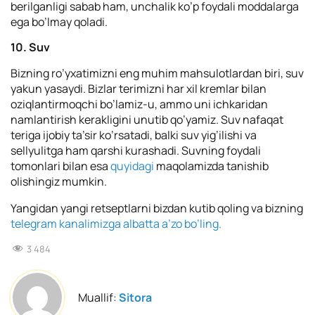
berilganligi sabab ham, unchalik ko’p foydali moddalarga
ega bo’lmay qoladi.
10. Suv
Bizning ro’yxatimizni eng muhim mahsulotlardan biri, suv
yakun yasaydi. Bizlar terimizni har xil kremlar bilan
oziqlantirmoqchi bo’lamiz-u, ammo uni ichkaridan
namlantirish kerakligini unutib qo’yamiz. Suv nafaqat
teriga ijobiy ta’sir ko’rsatadi, balki suv yig’ilishi va
sellyulitga ham qarshi kurashadi. Suvning foydali
tomonlari bilan esa
quyidagi
maqolamizda tanishib
olishingiz mumkin.
Yangidan yangi retseptlarni bizdan kutib qoling va bizning
telegram kanalimizga albatta a’zo bo’ling.
3 484
Muallif:
Sitora