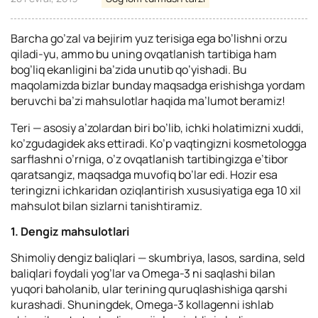
Barcha go’zal va bejirim yuz terisiga ega bo’lishni orzu
qiladi-yu, ammo bu uning ovqatlanish tartibiga ham
bog’liq ekanligini ba’zida unutib qo’yishadi. Bu
maqolamizda bizlar bunday maqsadga erishishga yordam
beruvchi ba’zi mahsulotlar haqida ma’lumot beramiz!
Teri — asosiy a’zolardan biri bo’lib, ichki holatimizni xuddi,
ko’zgudagidek aks ettiradi. Ko’p vaqtingizni kosmetologga
sarflashni o’rniga, o’z ovqatlanish tartibingizga e’tibor
qaratsangiz, maqsadga muvofiq bo’lar edi. Hozir esa
teringizni ichkaridan oziqlantirish xususiyatiga ega 10 xil
mahsulot bilan sizlarni tanishtiramiz.
1. Dengiz mahsulotlari
Shimoliy dengiz baliqlari — skumbriya, lasos, sardina, seld
baliqlari foydali yog’lar va Omega-3 ni saqlashi bilan
yuqori baholanib, ular terining quruqlashishiga qarshi
kurashadi. Shuningdek, Omega-3 kollagenni ishlab