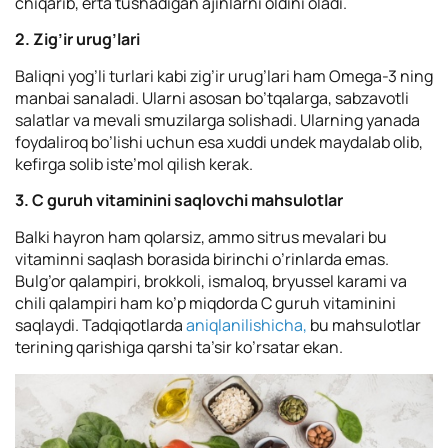
chiqarib, erta tushadigan ajinlarni oldini oladi.
2. Zig’ir urug’lari
Baliqni yog’li turlari kabi zig’ir urug’lari ham Omega-3 ning
manbai sanaladi. Ularni asosan bo’tqalarga, sabzavotli
salatlar va mevali smuzilarga solishadi. Ularning yanada
foydaliroq bo’lishi uchun esa xuddi undek maydalab olib,
kefirga solib iste’mol qilish kerak.
3. С guruh vitaminini saqlovchi mahsulotlar
Balki hayron ham qolarsiz, ammo sitrus mevalari bu
vitaminni saqlash borasida birinchi o’rinlarda emas.
Bulg’or qalampiri, brokkoli, ismaloq, bryussel karami va
chili qalampiri ham ko’p miqdorda C guruh vitaminini
saqlaydi. Tadqiqotlarda
aniqlanilishicha,
bu mahsulotlar
terining qarishiga qarshi ta’sir ko’rsatar ekan.