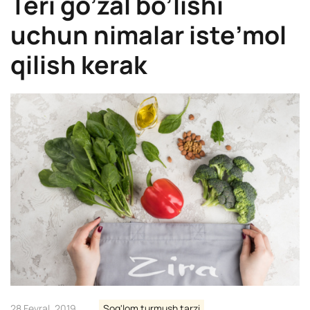
Teri go’zal bo’lishi
uchun nimalar iste’mol
qilish kerak
28 Fevral, 2019
Sog'lom turmush tarzi