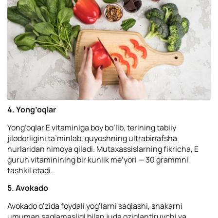
4. Yong’oqlar
Yong’oqlar Е vitaminiga boy bo’lib, terining tabiiy
jilodorligini ta’minlab, quyoshning ultrabinafsha
nurlaridan himoya qiladi. Mutaxassislarning fikricha, E
guruh vitaminining bir kunlik me’yori — 30 grammni
tashkil etadi.
5. Avokado
Avokado o’zida foydali yog’larni saqlashi, shakarni
umuman saqlamasligi bilan juda oziqlantiruvchi va