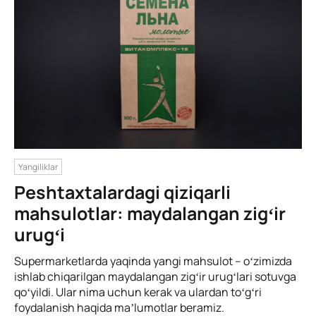
Yangiliklar
Peshtaxtalardagi qiziqarli
mahsulotlar: maydalangan zigʻir
urugʻi
Supermarketlarda yaqinda yangi mahsulot – oʻzimizda
ishlab chiqarilgan maydalangan zigʻir urugʻlari sotuvga
qoʻyildi. Ular nima uchun kerak va ulardan toʻgʻri
foydalanish haqida maʼlumotlar beramiz.