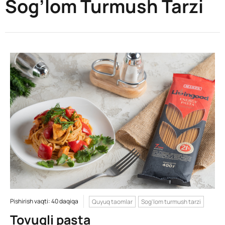
Sog’lom Turmush Tarzi
Pishirish vaqti: 40 daqiqa
Quyuq taomlar
Sog'lom turmush tarzi
Tovuqli pasta