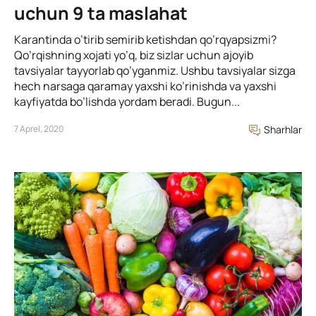
uchun 9 ta maslahat
Karantinda o’tirib semirib ketishdan qo’rqyapsizmi?
Qo’rqishning xojati yo’q, biz sizlar uchun ajoyib
tavsiyalar tayyorlab qo’yganmiz. Ushbu tavsiyalar sizga
hech narsaga qaramay yaxshi ko’rinishda va yaxshi
kayfiyatda bo’lishda yordam beradi. Bugun...
7 Aprel, 2020
Sharhlar