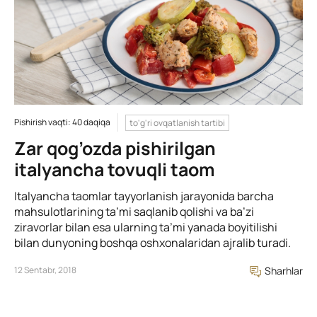
Pishirish vaqti: 40 daqiqa
to'g'ri ovqatlanish tartibi
Zar qog’ozda pishirilgan
italyancha tovuqli taom
Italyancha taomlar tayyorlanish jarayonida barcha
mahsulotlarining ta’mi saqlanib qolishi va ba’zi
ziravorlar bilan esa ularning ta’mi yanada boyitilishi
bilan dunyoning boshqa oshxonalaridan ajralib turadi.
12 Sentabr, 2018
Sharhlar