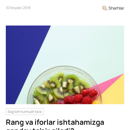
30 Noyabr, 2018
Sharhlar
Sog'lom turmush tarzi
Rang va iforlar ishtahamizga