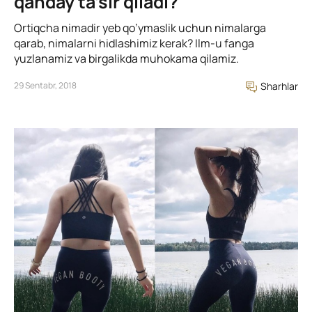
qanday ta’sir qiladi?
Ortiqcha nimadir yeb qo’ymaslik uchun nimalarga
qarab, nimalarni hidlashimiz kerak? Ilm-u fanga
yuzlanamiz va birgalikda muhokama qilamiz.
29 Sentabr, 2018
Sharhlar