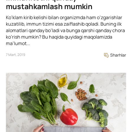
mustahkamlash mumkin
Ko’klam kirib kelishi bilan organizmda ham o’zgarishlar
kuzatilib, immun tizimi esa zaiflashib qoladi. Buning ilk
alomatlari qanday bo’ladi va bunga qarshi qanday chora
ko’rish mumkin? Bu haqida quyidagi maqolamizda
ma’lumot...
7 Mart, 2019
Sharhlar