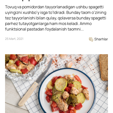
Tovuq va pomidordan tayyorlanadigan ushbu spagetti
uyingizni xushbo’y isga to’ldiradi. Bunday taom o’zining
tez tayyorlanishi bilan qulay, qolaversa bunday spagetti
parhez tutayotganlarga ham mos keladi. Ammo
funktsional pastadan foydalanish taomni...
25 Mart, 2021
Sharhlar