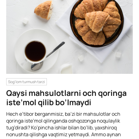
Sog'lom turmush tarzi
Qaysi mahsulotlarni och qoringa
iste’mol qilib bo’lmaydi
Hech e’tibor berganmisiz, ba’zi bir mahsulotlar och
qoringa iste’mol qilinganda oshqozonga noqulaylik
tug’diradi? Ko’pincha ishlar bilan bo’lib, yaxshiroq
nonushta qilishga vaqtimiz yetmaydi. Ammo aynan