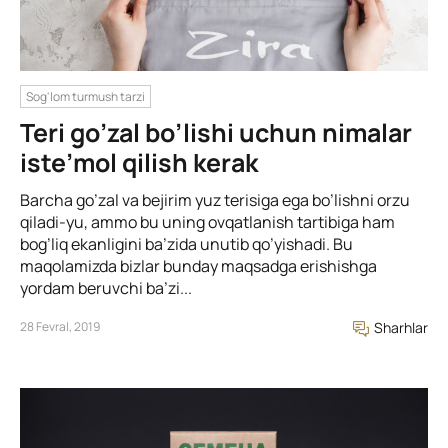
Sog'lom turmush tarzi
Teri go’zal bo’lishi uchun nimalar
iste’mol qilish kerak
Barcha go’zal va bejirim yuz terisiga ega bo’lishni orzu
qiladi-yu, ammo bu uning ovqatlanish tartibiga ham
bog’liq ekanligini ba’zida unutib qo’yishadi. Bu
maqolamizda bizlar bunday maqsadga erishishga
yordam beruvchi ba’zi...
28 Fevral, 2019
Sharhlar