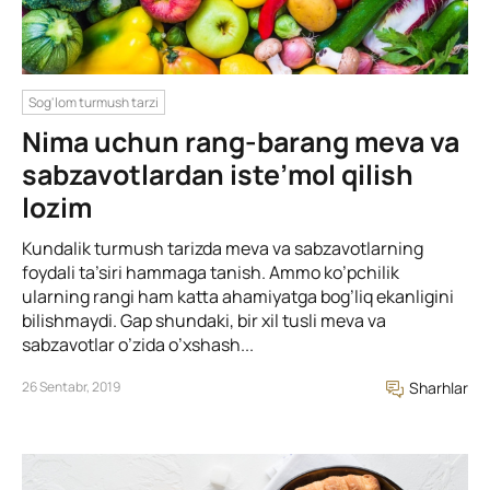
Sog'lom turmush tarzi
Nima uchun rang-barang meva va
sabzavotlardan iste’mol qilish
lozim
Kundalik turmush tarizda meva va sabzavotlarning
foydali ta’siri hammaga tanish. Ammo ko’pchilik
ularning rangi ham katta ahamiyatga bog’liq ekanligini
bilishmaydi. Gap shundaki, bir xil tusli meva va
sabzavotlar o’zida o’xshash...
26 Sentabr, 2019
Sharhlar