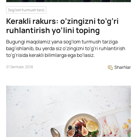
Sog'lom turmush tarzi
Kerakli rakurs: o’zingizni to’g’ri
ruhlantirish yo’lini toping
Bugungi maqolamiz yana sog’lom turmush tarziga
bag’ishlanib, bu yerda siz o’zingizni to’g’ri ruhlantirish
to’g’risida kerakli bilimlarga ega bo’lasiz.
21 Sentabr, 2018
Sharhlar