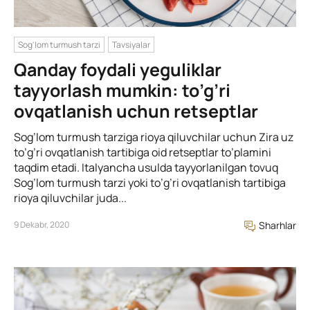
Sog'lom turmush tarzi
Tavsiyalar
Qanday foydali yeguliklar
tayyorlash mumkin: to’g’ri
ovqatlanish uchun retseptlar
Sog’lom turmush tarziga rioya qiluvchilar uchun Zira uz
to’g’ri ovqatlanish tartibiga oid retseptlar to’plamini
taqdim etadi. Italyancha usulda tayyorlanilgan tovuq
Sog’lom turmush tarzi yoki to’g’ri ovqatlanish tartibiga
rioya qiluvchilar juda...
9 Dekabr, 2020
Sharhlar