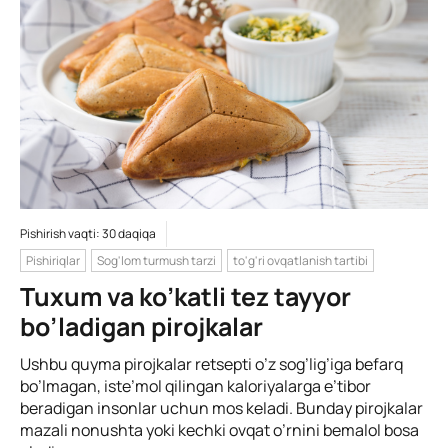
Pishirish vaqti: 30 daqiqa
Pishiriqlar
Sog'lom turmush tarzi
to'g'ri ovqatlanish tartibi
Tuxum va ko’katli tez tayyor
bo’ladigan pirojkalar
Ushbu quyma pirojkalar retsepti o’z sog’lig’iga befarq
bo’lmagan, iste’mol qilingan kaloriyalarga e’tibor
beradigan insonlar uchun mos keladi. Bunday pirojkalar
mazali nonushta yoki kechki ovqat o’rnini bemalol bosa