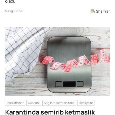
oladi.
5 Avgu, 2020
Sharhlar
Maslahatlar
Qiziqarli
Sog'lom turmush tarzi
Tavsiyalar
Karantinda semirib ketmaslik