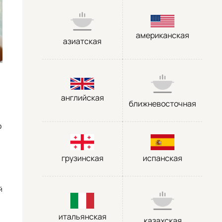
американская
азиатская
английская
ближневосточная
о
грузинская
испанская
й
итальянская
казахская