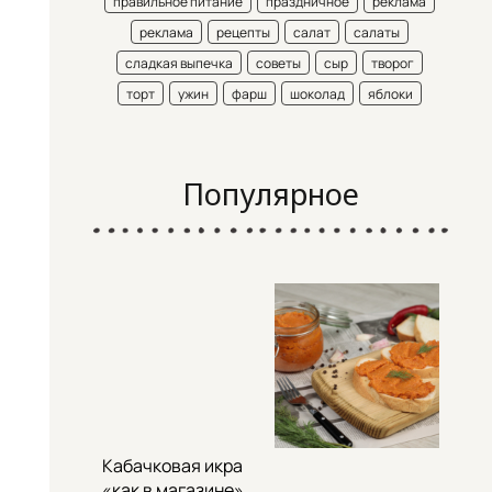
правильное питание
праздничное
реклама
реклама
рецепты
салат
салаты
сладкая выпечка
советы
сыр
творог
торт
ужин
фарш
шоколад
яблоки
Популярное
Кабачковая икра
«как в магазине»