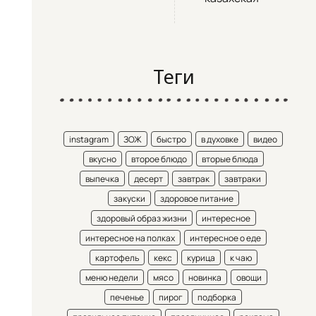
Теги
instagram
ЗОЖ
быстро
в духовке
видео
вкусно
второе блюдо
вторые блюда
выпечка
десерт
завтрак
завтраки
закуски
здоровое питание
здоровый образ жизни
интересное
интересное на полках
интересное о еде
картофель
кекс
курица
к чаю
меню недели
мясо
новинка
овощи
печенье
пирог
подборка