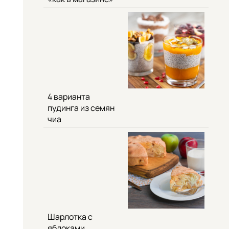
4 варианта
пудинга из семян
чиа
Шарлотка с
яблоками