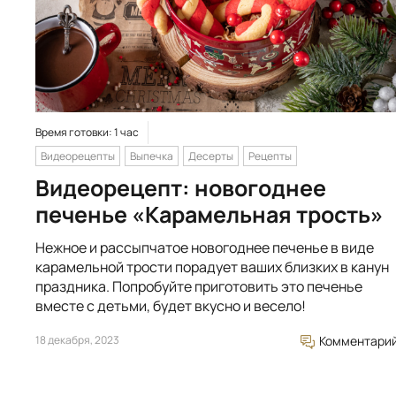
Время готовки: 1 час
Видеорецепты
Выпечка
Десерты
Рецепты
Видеорецепт: новогоднее
печенье «Карамельная трость»
Нежное и рассыпчатое новогоднее печенье в виде
карамельной трости порадует ваших близких в канун
праздника. Попробуйте приготовить это печенье
вместе с детьми, будет вкусно и весело!
18 декабря, 2023
Комментари