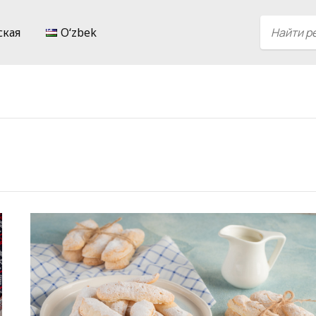
ская
Oʻzbek