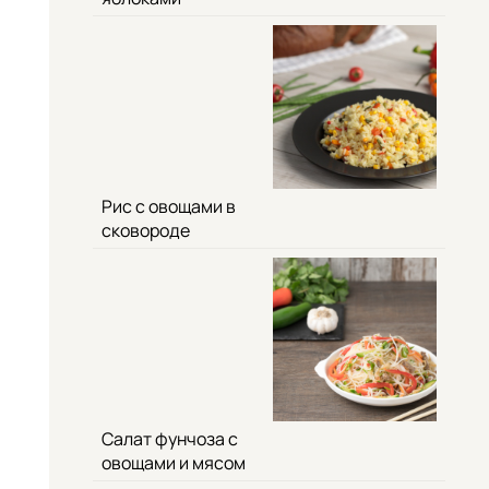
Рис с овощами в
сковороде
Салат фунчоза с
овощами и мясом