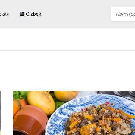
ская
Oʻzbek