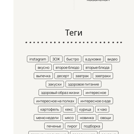
Теги
instagram
ЗОЖ
быстро
в духовке
видео
вкусно
второе блюдо
вторые блюда
выпечка
десерт
завтрак
завтраки
закуски
здоровое питание
здоровый образ жизни
интересное
интересное на полках
интересное о еде
картофель
кекс
курица
к чаю
меню недели
мясо
новинка
овощи
печенье
пирог
подборка