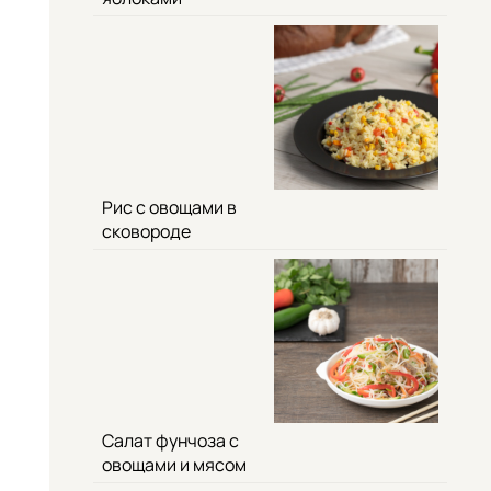
Рис с овощами в
сковороде
Салат фунчоза с
овощами и мясом