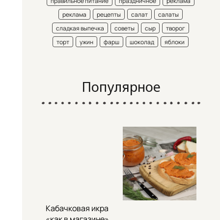
правильное питание
праздничное
реклама
реклама
рецепты
салат
салаты
сладкая выпечка
советы
сыр
творог
торт
ужин
фарш
шоколад
яблоки
Популярное
Кабачковая икра
«как в магазине»