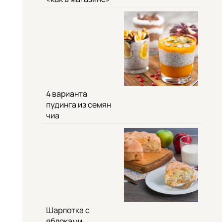
4 варианта
пудинга из семян
чиа
Шарлотка с
яблоками