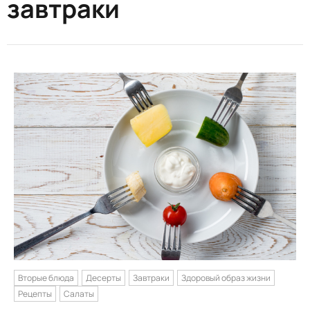
завтраки
Вторые блюда
Десерты
Завтраки
Здоровый образ жизни
Рецепты
Салаты