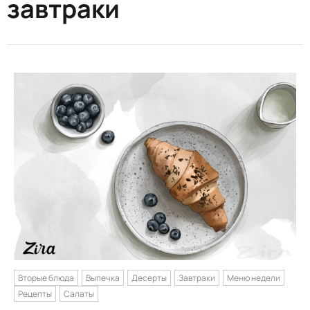
завтраки
Вторые блюда
Выпечка
Десерты
Завтраки
Меню недели
Рецепты
Салаты