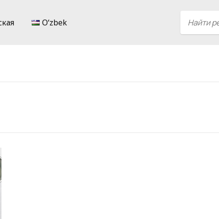
ская
Oʻzbek