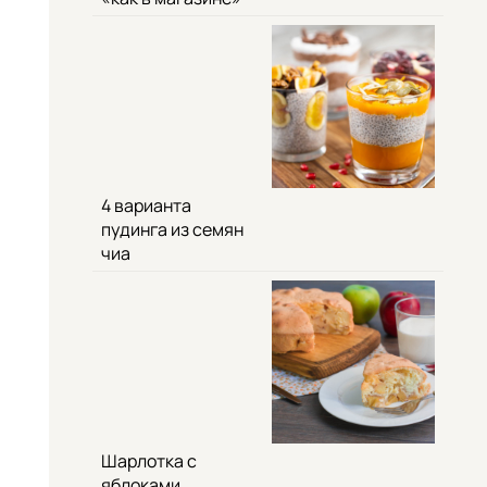
4 варианта
пудинга из семян
чиа
Шарлотка с
яблоками