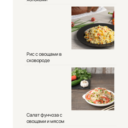
Рис с овощами в
сковороде
Салат фунчоза с
овощами и мясом