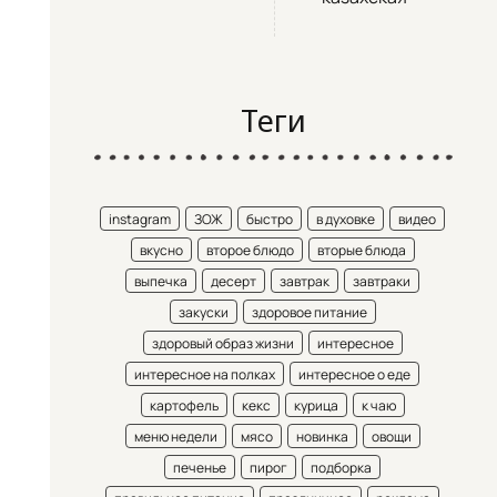
Теги
instagram
ЗОЖ
быстро
в духовке
видео
вкусно
второе блюдо
вторые блюда
выпечка
десерт
завтрак
завтраки
закуски
здоровое питание
здоровый образ жизни
интересное
интересное на полках
интересное о еде
картофель
кекс
курица
к чаю
меню недели
мясо
новинка
овощи
печенье
пирог
подборка