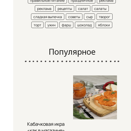
правильное питание
праздничное
реклама
реклама
рецепты
салат
салаты
сладкая выпечка
советы
сыр
творог
торт
ужин
фарш
шоколад
яблоки
Популярное
Кабачковая икра
«как в магазине»