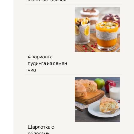
4 варианта
пудинга из семян
чиа
Шарлотка с
яблоками