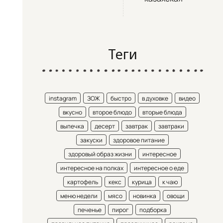
Теги
instagram
ЗОЖ
быстро
в духовке
видео
вкусно
второе блюдо
вторые блюда
выпечка
десерт
завтрак
завтраки
закуски
здоровое питание
здоровый образ жизни
интересное
интересное на полках
интересное о еде
картофель
кекс
курица
к чаю
меню недели
мясо
новинка
овощи
печенье
пирог
подборка