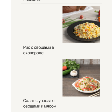
Рис с овощами в
сковороде
Салат фунчоза с
овощами и мясом