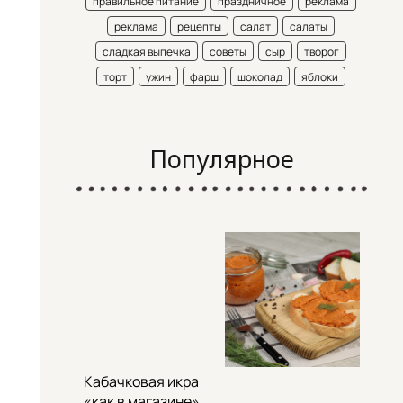
правильное питание
праздничное
реклама
реклама
рецепты
салат
салаты
сладкая выпечка
советы
сыр
творог
торт
ужин
фарш
шоколад
яблоки
Популярное
Кабачковая икра
«как в магазине»