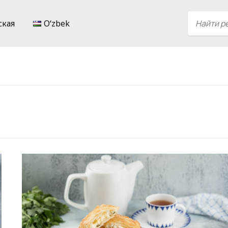
ская
Oʻzbek